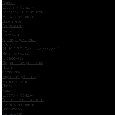
Брюки
Шорты и бриджи
Толстовки и свитшоты
Жакеты и жилеты
Джемперы
Водолазки
Боди
Костюмы
Одежда для дома
Юбки
PLUS SIZE (Большие размеры)
Нижнее белье
Аксессуары
Подарочная упаковка
Платья
Футболки
Блузки и рубашки
Майки и топы
Джинсы
Брюки
Шорты и бриджи
Толстовки и свитшоты
Жакеты и жилеты
Джемперы
Водолазки