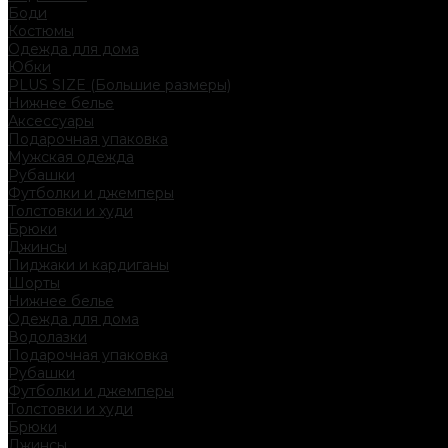
Боди
Костюмы
Одежда для дома
Юбки
PLUS SIZE (Большие размеры)
Нижнее белье
Аксессуары
Подарочная упаковка
Мужская одежда
Рубашки
Футболки и джемперы
Толстовки и худи
Брюки
Джинсы
Пиджаки и кардиганы
Шорты
Нижнее белье
Одежда для дома
Водолазки
Подарочная упаковка
Рубашки
Футболки и джемперы
Толстовки и худи
Брюки
Джинсы