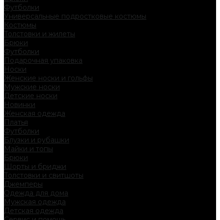
Футболки
Универсальные подростковые костюмы
Костюмы
Толстовки и жилеты
Брюки
Футболки
Подарочная упаковка
Носки
Женские носки и гольфы
Мужские носки
Детские носки
Новинки
Женская одежда
Платья
Футболки
Блузки и рубашки
Майки и топы
Брюки
Шорты и бриджи
Толстовки и свитшоты
Джемперы
Одежда для дома
Мужская одежда
Детская одежда
Сервис и помощь