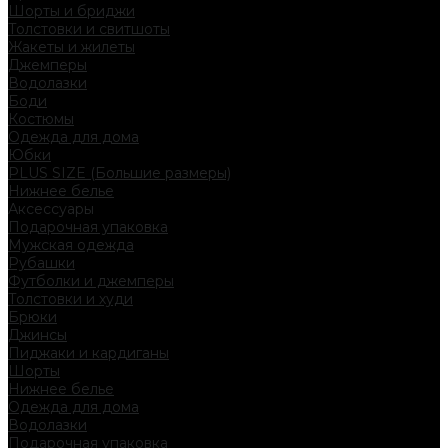
Шорты и бриджи
Толстовки и свитшоты
Жакеты и жилеты
Джемперы
Водолазки
Боди
Костюмы
Одежда для дома
Юбки
PLUS SIZE (Большие размеры)
Нижнее белье
Аксессуары
Подарочная упаковка
Мужская одежда
Рубашки
Футболки и джемперы
Толстовки и худи
Брюки
Джинсы
Пиджаки и кардиганы
Шорты
Нижнее белье
Одежда для дома
Водолазки
Подарочная упаковка