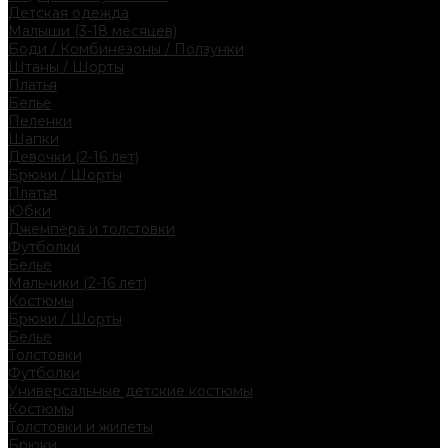
Детская одежда
Малыши (3-18 месяцев)
Боди / Комбинезоны / Ползунки
Штаны / Шорты
Платья
Белье
Пеленки
Шапки
Девочки (2-16 лет)
Брюки / Шорты
Платья
Юбки
Джемпера и толстовки
Футболки
Белье
Мальчики (2-16 лет)
Костюмы
Брюки / Шорты
Белье
Толстовки
Футболки
Универсальные детские костюмы
Костюмы
Толстовки и жилеты
Брюки