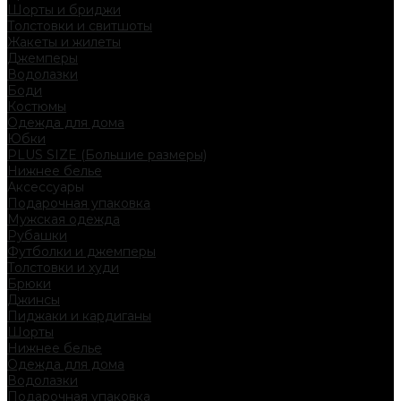
Шорты и бриджи
Толстовки и свитшоты
Жакеты и жилеты
Джемперы
Водолазки
Боди
Костюмы
Одежда для дома
Юбки
PLUS SIZE (Большие размеры)
Нижнее белье
Аксессуары
Подарочная упаковка
Мужская одежда
Рубашки
Футболки и джемперы
Толстовки и худи
Брюки
Джинсы
Пиджаки и кардиганы
Шорты
Нижнее белье
Одежда для дома
Водолазки
Подарочная упаковка