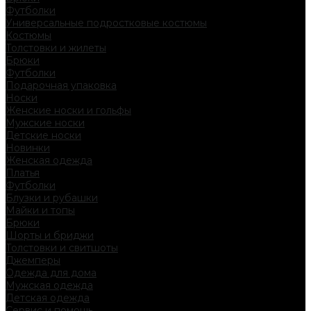
Футболки
Универсальные подростковые костюмы
Костюмы
Толстовки и жилеты
Брюки
Футболки
Подарочная упаковка
Носки
Женские носки и гольфы
Мужские носки
Детские носки
Новинки
Женская одежда
Платья
Футболки
Блузки и рубашки
Майки и топы
Брюки
Шорты и бриджи
Толстовки и свитшоты
Джемперы
Одежда для дома
Мужская одежда
Детская одежда
Сервис и помощь