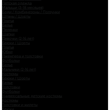
Детская одежда
Малыши (3-18 месяцев)
Боди / Комбинезоны / Ползунки
Штаны / Шорты
Платья
Белье
Пеленки
Шапки
Девочки (2-16 лет)
Брюки / Шорты
Платья
Юбки
Джемпера и толстовки
Футболки
Белье
Мальчики (2-16 лет)
Костюмы
Брюки / Шорты
Белье
Толстовки
Футболки
Универсальные детские костюмы
Костюмы
Толстовки и жилеты
Брюки