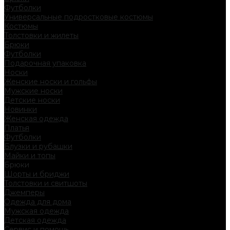
Футболки
Универсальные подростковые костюмы
Костюмы
Толстовки и жилеты
Брюки
Футболки
Подарочная упаковка
Носки
Женские носки и гольфы
Мужские носки
Детские носки
Новинки
Женская одежда
Платья
Футболки
Блузки и рубашки
Майки и топы
Брюки
Шорты и бриджи
Толстовки и свитшоты
Джемперы
Одежда для дома
Мужская одежда
Детская одежда
Сервис и помощь