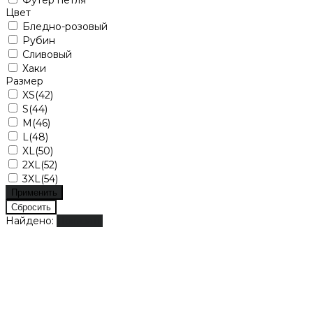
Цвет
Бледно-розовый
Рубин
Сливовый
Хаки
Размер
XS(42)
S(44)
M(46)
L(48)
XL(50)
2XL(52)
3XL(54)
Найдено:
Показать