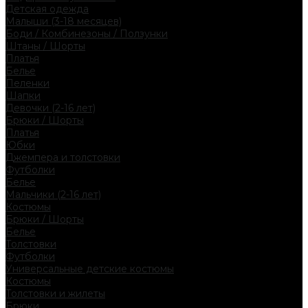
Детская одежда
Малыши (3-18 месяцев)
Боди / Комбинезоны / Ползунки
Штаны / Шорты
Платья
Белье
Пеленки
Шапки
Девочки (2-16 лет)
Брюки / Шорты
Платья
Юбки
Джемпера и толстовки
Футболки
Белье
Мальчики (2-16 лет)
Костюмы
Брюки / Шорты
Белье
Толстовки
Футболки
Универсальные детские костюмы
Костюмы
Толстовки и жилеты
Брюки