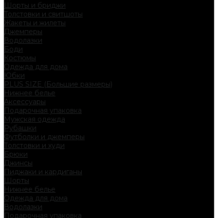
Шорты и бриджи
Толстовки и свитшоты
Жакеты и жилеты
Джемперы
Водолазки
Боди
Костюмы
Одежда для дома
Юбки
PLUS SIZE (Большие размеры)
Нижнее белье
Аксессуары
Подарочная упаковка
Мужская одежда
Рубашки
Футболки и джемперы
Толстовки и худи
Брюки
Джинсы
Пиджаки и кардиганы
Шорты
Нижнее белье
Одежда для дома
Водолазки
Подарочная упаковка