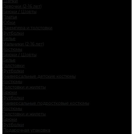
Шапки
Девочки (2-16 лет)
Брюки / Шорты
Платья
Юбки
Джемпера и толстовки
Футболки
Белье
Мальчики (2-16 лет)
Костюмы
Брюки / Шорты
Белье
Толстовки
Футболки
Универсальные детские костюмы
Костюмы
Толстовки и жилеты
Брюки
Футболки
Универсальные подростковые костюмы
Костюмы
Толстовки и жилеты
Брюки
Футболки
Подарочная упаковка