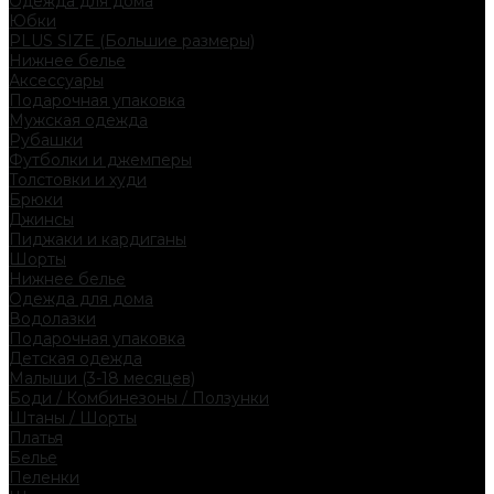
Одежда для дома
Юбки
PLUS SIZE (Большие размеры)
Нижнее белье
Аксессуары
Подарочная упаковка
Мужская одежда
Рубашки
Футболки и джемперы
Толстовки и худи
Брюки
Джинсы
Пиджаки и кардиганы
Шорты
Нижнее белье
Одежда для дома
Водолазки
Подарочная упаковка
Детская одежда
Малыши (3-18 месяцев)
Боди / Комбинезоны / Ползунки
Штаны / Шорты
Платья
Белье
Пеленки