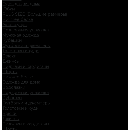
Одежда для дома
Юбки
PLUS SIZE (Большие размеры)
Нижнее белье
Аксессуары
Подарочная упаковка
Мужская одежда
Рубашки
Футболки и джемперы
Толстовки и худи
Брюки
Джинсы
Пиджаки и кардиганы
Шорты
Нижнее белье
Одежда для дома
Водолазки
Подарочная упаковка
Рубашки
Футболки и джемперы
Толстовки и худи
Брюки
Джинсы
Пиджаки и кардиганы
Шорты