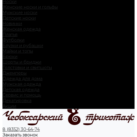
Носки
Женские носки и гольфы
Мужские носки
Детские носки
Новинки
Женская одежда
Платья
Футболки
Блузки и рубашки
Майки и топы
Брюки
Шорты и бриджи
Толстовки и свитшоты
Джемперы
Одежда для дома
Мужская одежда
Детская одежда
Сервис и помощь
Декатировка
Акции
8 (8352) 30-64-74
Заказать звонок