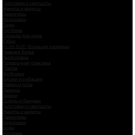
Толстовки и свитшоты
Жакеты и жилеты
Джемперы
Водолазки
Боди
Костюмы
Одежда для дома
Юбки
PLUS SIZE (Большие размеры)
Нижнее белье
Аксессуары
Подарочная упаковка
Платья
Футболки
Блузки и рубашки
Майки и топы
Джинсы
Брюки
Шорты и бриджи
Толстовки и свитшоты
Жакеты и жилеты
Джемперы
Водолазки
Боди
Костюмы