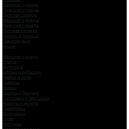
Женская одежда
Мужская одежда
Детская одежда
Женская одежда
Мужская одежда
Детская одежда
Сервис и помощь
Декатировка
Акции
...
Женская одежда
Платья
Футболки
Блузки и рубашки
Майки и топы
Джинсы
Брюки
Шорты и бриджи
Толстовки и свитшоты
Жакеты и жилеты
Джемперы
Водолазки
Боди
Костюмы