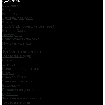
Джемперы
Водолазки
Боди
Костюмы
Одежда для дома
Юбки
PLUS SIZE (Большие размеры)
Нижнее белье
Аксессуары
Подарочная упаковка
Мужская одежда
Рубашки
Футболки и джемперы
Толстовки и худи
Брюки
Джинсы
Пиджаки и кардиганы
Шорты
Нижнее белье
Одежда для дома
Водолазки
Подарочная упаковка
Рубашки
Футболки и джемперы
Толстовки и худи