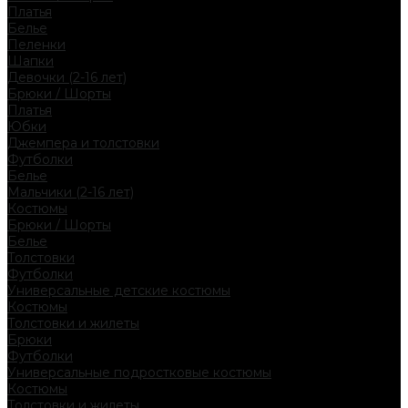
Платья
Белье
Пеленки
Шапки
Девочки (2-16 лет)
Брюки / Шорты
Платья
Юбки
Джемпера и толстовки
Футболки
Белье
Мальчики (2-16 лет)
Костюмы
Брюки / Шорты
Белье
Толстовки
Футболки
Универсальные детские костюмы
Костюмы
Толстовки и жилеты
Брюки
Футболки
Универсальные подростковые костюмы
Костюмы
Толстовки и жилеты