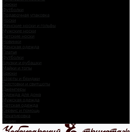
Брюки
Футболки
Подарочная упаковка
Носки
Женские носки и гольфы
Мужские носки
Детские носки
Новинки
Женская одежда
Платья
Футболки
Блузки и рубашки
Майки и топы
Брюки
Шорты и бриджи
Толстовки и свитшоты
Джемперы
Одежда для дома
Мужская одежда
Детская одежда
Сервис и помощь
Декатировка
Акции