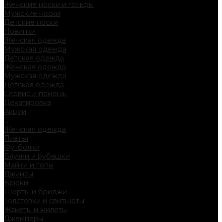
Женские носки и гольфы
Мужские носки
Детские носки
Новинки
Женская одежда
Мужская одежда
Детская одежда
Женская одежда
Мужская одежда
Детская одежда
Сервис и помощь
Декатировка
Акции
...
Женская одежда
Платья
Футболки
Блузки и рубашки
Майки и топы
Джинсы
Брюки
Шорты и бриджи
Толстовки и свитшоты
Жакеты и жилеты
Джемперы