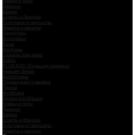
Майки и топы
Джинсы
Брюки
Шорты и бриджи
Толстовки и свитшоты
Жакеты и жилеты
Джемперы
Водолазки
Боди
Костюмы
Одежда для дома
Юбки
PLUS SIZE (Большие размеры)
Нижнее белье
Аксессуары
Подарочная упаковка
Платья
Футболки
Блузки и рубашки
Майки и топы
Джинсы
Брюки
Шорты и бриджи
Толстовки и свитшоты
Жакеты и жилеты