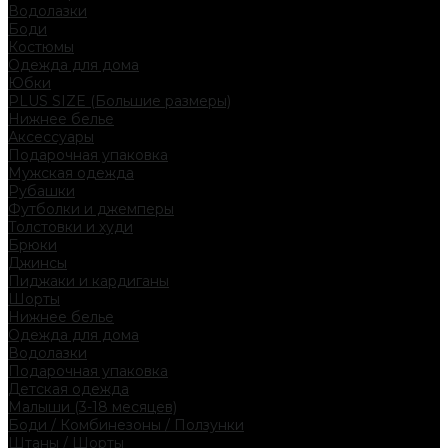
Водолазки
Боди
Костюмы
Одежда для дома
Юбки
PLUS SIZE (Большие размеры)
Нижнее белье
Аксессуары
Подарочная упаковка
Мужская одежда
Рубашки
Футболки и джемперы
Толстовки и худи
Брюки
Джинсы
Пиджаки и кардиганы
Шорты
Нижнее белье
Одежда для дома
Водолазки
Подарочная упаковка
Детская одежда
Малыши (3-18 месяцев)
Боди / Комбинезоны / Ползунки
Штаны / Шорты