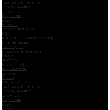
Толстовки и свитшоты
Жакеты и жилеты
Джемперы
Водолазки
Боди
Костюмы
Одежда для дома
Юбки
PLUS SIZE (Большие размеры)
Нижнее белье
Аксессуары
Подарочная упаковка
Платья
Футболки
Блузки и рубашки
Майки и топы
Джинсы
Брюки
Шорты и бриджи
Толстовки и свитшоты
Жакеты и жилеты
Джемперы
Водолазки
Боди
Костюмы