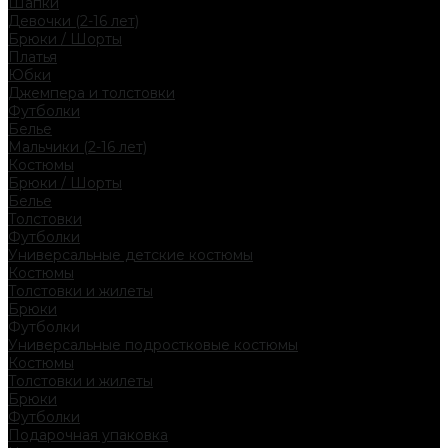
Шапки
Девочки (2-16 лет)
Брюки / Шорты
Платья
Юбки
Джемпера и толстовки
Футболки
Белье
Мальчики (2-16 лет)
Костюмы
Брюки / Шорты
Белье
Толстовки
Футболки
Универсальные детские костюмы
Костюмы
Толстовки и жилеты
Брюки
Футболки
Универсальные подростковые костюмы
Костюмы
Толстовки и жилеты
Брюки
Футболки
Подарочная упаковка