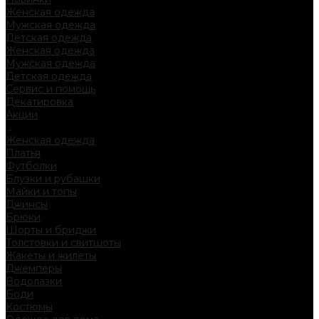
Женская одежда
Мужская одежда
Детская одежда
Женская одежда
Мужская одежда
Детская одежда
Сервис и помощь
Декатировка
Акции
...
Женская одежда
Платья
Футболки
Блузки и рубашки
Майки и топы
Джинсы
Брюки
Шорты и бриджи
Толстовки и свитшоты
Жакеты и жилеты
Джемперы
Водолазки
Боди
Костюмы