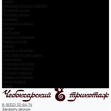
Носки
Женские носки и гольфы
Мужские носки
Детские носки
Новинки
Женская одежда
Платья
Футболки
Блузки и рубашки
Майки и топы
Брюки
Шорты и бриджи
Толстовки и свитшоты
Джемперы
Одежда для дома
Мужская одежда
Детская одежда
Сервис и помощь
Декатировка
Акции
8 (8352) 30-64-74
Заказать звонок