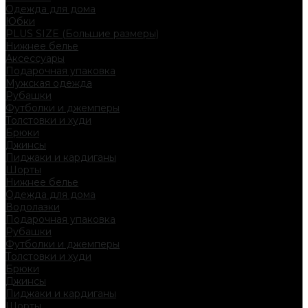
Одежда для дома
Юбки
PLUS SIZE (Большие размеры)
Нижнее белье
Аксессуары
Подарочная упаковка
Мужская одежда
Рубашки
Футболки и джемперы
Толстовки и худи
Брюки
Джинсы
Пиджаки и кардиганы
Шорты
Нижнее белье
Одежда для дома
Водолазки
Подарочная упаковка
Рубашки
Футболки и джемперы
Толстовки и худи
Брюки
Джинсы
Пиджаки и кардиганы
Шорты