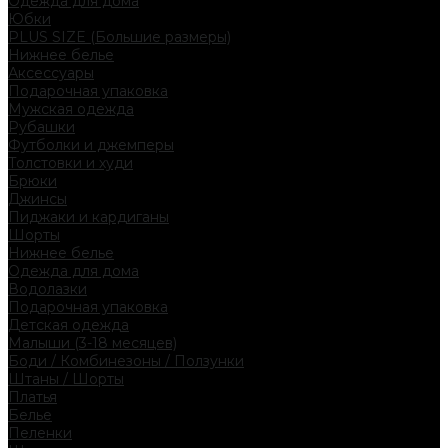
Одежда для дома
Юбки
PLUS SIZE (Большие размеры)
Нижнее белье
Аксессуары
Подарочная упаковка
Мужская одежда
Рубашки
Футболки и джемперы
Толстовки и худи
Брюки
Джинсы
Пиджаки и кардиганы
Шорты
Нижнее белье
Одежда для дома
Водолазки
Подарочная упаковка
Детская одежда
Малыши (3-18 месяцев)
Боди / Комбинезоны / Ползунки
Штаны / Шорты
Платья
Белье
Пеленки