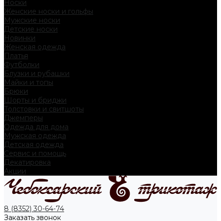
Носки
Женские носки и гольфы
Мужские носки
Детские носки
Новинки
Женская одежда
Платья
Футболки
Блузки и рубашки
Майки и топы
Брюки
Шорты и бриджи
Толстовки и свитшоты
Джемперы
Одежда для дома
Мужская одежда
Детская одежда
Сервис и помощь
Декатировка
Акции
8 (8352) 30-64-74
Заказать звонок