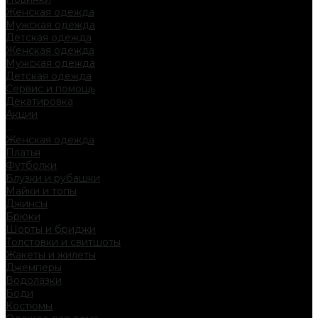
Женская одежда
Мужская одежда
Детская одежда
Женская одежда
Мужская одежда
Детская одежда
Сервис и помощь
Декатировка
Акции
...
Женская одежда
Платья
Футболки
Блузки и рубашки
Майки и топы
Джинсы
Брюки
Шорты и бриджи
Толстовки и свитшоты
Жакеты и жилеты
Джемперы
Водолазки
Боди
Костюмы