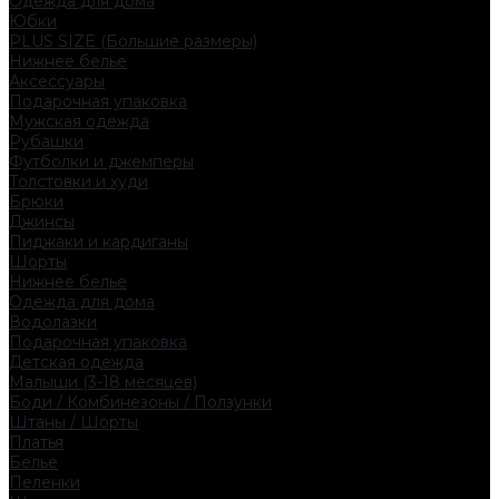
Одежда для дома
Юбки
PLUS SIZE (Большие размеры)
Нижнее белье
Аксессуары
Подарочная упаковка
Мужская одежда
Рубашки
Футболки и джемперы
Толстовки и худи
Брюки
Джинсы
Пиджаки и кардиганы
Шорты
Нижнее белье
Одежда для дома
Водолазки
Подарочная упаковка
Детская одежда
Малыши (3-18 месяцев)
Боди / Комбинезоны / Ползунки
Штаны / Шорты
Платья
Белье
Пеленки