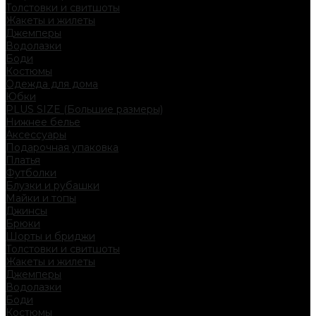
Толстовки и свитшоты
Жакеты и жилеты
Джемперы
Водолазки
Боди
Костюмы
Одежда для дома
Юбки
PLUS SIZE (Большие размеры)
Нижнее белье
Аксессуары
Подарочная упаковка
Платья
Футболки
Блузки и рубашки
Майки и топы
Джинсы
Брюки
Шорты и бриджи
Толстовки и свитшоты
Жакеты и жилеты
Джемперы
Водолазки
Боди
Костюмы