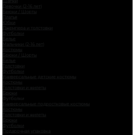
Шапки
Девочки (2-16 лет)
Брюки / Шорты
Платья
Юбки
Джемпера и толстовки
Футболки
Белье
Мальчики (2-16 лет)
Костюмы
Брюки / Шорты
Белье
Толстовки
Футболки
Универсальные детские костюмы
Костюмы
Толстовки и жилеты
Брюки
Футболки
Универсальные подростковые костюмы
Костюмы
Толстовки и жилеты
Брюки
Футболки
Подарочная упаковка