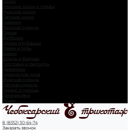
Носки
Женские носки и гольфы
Мужские носки
Детские носки
Новинки
Женская одежда
Платья
Футболки
Блузки и рубашки
Майки и топы
Брюки
Шорты и бриджи
Толстовки и свитшоты
Джемперы
Одежда для дома
Мужская одежда
Детская одежда
Сервис и помощь
Декатировка
Акции
8 (8352) 30-64-74
Заказать звонок