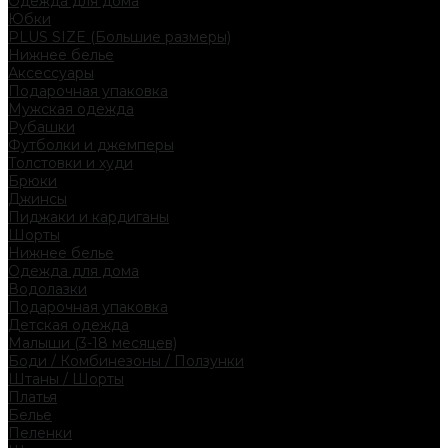
Одежда для дома
Юбки
PLUS SIZE (Большие размеры)
Нижнее белье
Аксессуары
Подарочная упаковка
Мужская одежда
Рубашки
Футболки и джемперы
Толстовки и худи
Брюки
Джинсы
Пиджаки и кардиганы
Шорты
Нижнее белье
Одежда для дома
Водолазки
Подарочная упаковка
Детская одежда
Малыши (3-18 месяцев)
Боди / Комбинезоны / Ползунки
Штаны / Шорты
Платья
Белье
Пеленки