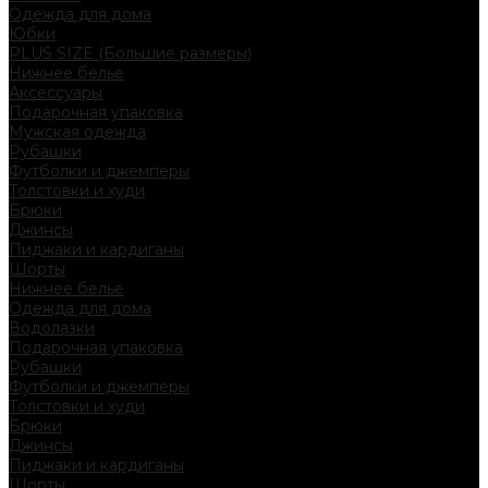
Одежда для дома
Юбки
PLUS SIZE (Большие размеры)
Нижнее белье
Аксессуары
Подарочная упаковка
Мужская одежда
Рубашки
Футболки и джемперы
Толстовки и худи
Брюки
Джинсы
Пиджаки и кардиганы
Шорты
Нижнее белье
Одежда для дома
Водолазки
Подарочная упаковка
Рубашки
Футболки и джемперы
Толстовки и худи
Брюки
Джинсы
Пиджаки и кардиганы
Шорты