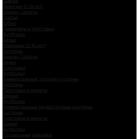
Шапки
Девочки (2-16 лет)
Брюки / Шорты
Платья
Юбки
Джемпера и толстовки
Футболки
Белье
Мальчики (2-16 лет)
Костюмы
Брюки / Шорты
Белье
Толстовки
Футболки
Универсальные детские костюмы
Костюмы
Толстовки и жилеты
Брюки
Футболки
Универсальные подростковые костюмы
Костюмы
Толстовки и жилеты
Брюки
Футболки
Подарочная упаковка