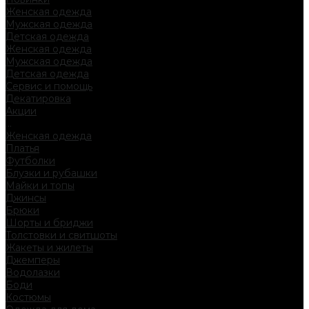
Женская одежда
Мужская одежда
Детская одежда
Женская одежда
Мужская одежда
Детская одежда
Сервис и помощь
Декатировка
Акции
...
Женская одежда
Платья
Футболки
Блузки и рубашки
Майки и топы
Джинсы
Брюки
Шорты и бриджи
Толстовки и свитшоты
Жакеты и жилеты
Джемперы
Водолазки
Боди
Костюмы