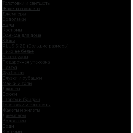
Толстовки и свитшоты
Жакеты и жилеты
Джемперы
Водолазки
Боди
Костюмы
Одежда для дома
Юбки
PLUS SIZE (Большие размеры)
Нижнее белье
Аксессуары
Подарочная упаковка
Платья
Футболки
Блузки и рубашки
Майки и топы
Джинсы
Брюки
Шорты и бриджи
Толстовки и свитшоты
Жакеты и жилеты
Джемперы
Водолазки
Боди
Костюмы