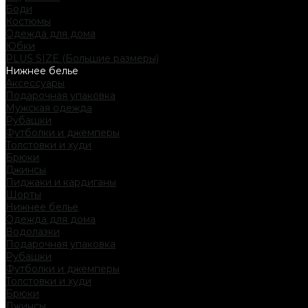
Боди
Костюмы
Одежда для дома
Юбки
PLUS SIZE (Большие размеры)
Нижнее белье
Аксессуары
Подарочная упаковка
Мужская одежда
Рубашки
Футболки и джемперы
Толстовки и худи
Брюки
Джинсы
Пиджаки и кардиганы
Шорты
Нижнее белье
Одежда для дома
Водолазки
Подарочная упаковка
Рубашки
Футболки и джемперы
Толстовки и худи
Брюки
Джинсы