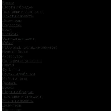
Брюки
Шорты и бриджи
Толстовки и свитшоты
Жакеты и жилеты
Джемперы
Водолазки
Боди
Костюмы
Одежда для дома
Юбки
PLUS SIZE (Большие размеры)
Нижнее белье
Аксессуары
Подарочная упаковка
Платья
Футболки
Блузки и рубашки
Майки и топы
Джинсы
Брюки
Шорты и бриджи
Толстовки и свитшоты
Жакеты и жилеты
Джемперы
Водолазки