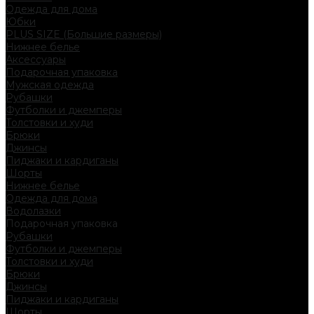
Одежда для дома
Юбки
PLUS SIZE (Большие размеры)
Нижнее белье
Аксессуары
Подарочная упаковка
Мужская одежда
Рубашки
Футболки и джемперы
Толстовки и худи
Брюки
Джинсы
Пиджаки и кардиганы
Шорты
Нижнее белье
Одежда для дома
Водолазки
Подарочная упаковка
Рубашки
Футболки и джемперы
Толстовки и худи
Брюки
Джинсы
Пиджаки и кардиганы
Шорты