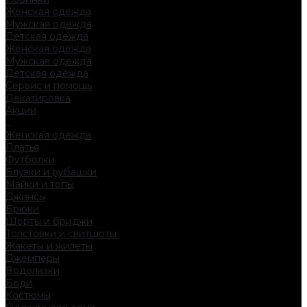
Женская одежда
Мужская одежда
Детская одежда
Женская одежда
Мужская одежда
Детская одежда
Сервис и помощь
Декатировка
Акции
...
Женская одежда
Платья
Футболки
Блузки и рубашки
Майки и топы
Джинсы
Брюки
Шорты и бриджи
Толстовки и свитшоты
Жакеты и жилеты
Джемперы
Водолазки
Боди
Костюмы