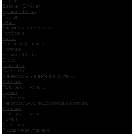
Шапки
Девочки (2-16 лет)
Брюки / Шорты
Платья
Юбки
Джемпера и толстовки
Футболки
Белье
Мальчики (2-16 лет)
Костюмы
Брюки / Шорты
Белье
Толстовки
Футболки
Универсальные детские костюмы
Костюмы
Толстовки и жилеты
Брюки
Футболки
Универсальные подростковые костюмы
Костюмы
Толстовки и жилеты
Брюки
Футболки
Подарочная упаковка