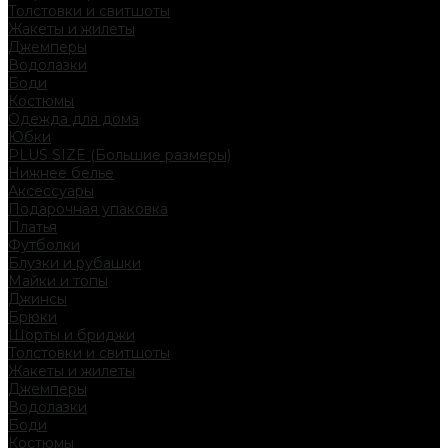
Толстовки и свитшоты
Жакеты и жилеты
Джемперы
Водолазки
Боди
Костюмы
Одежда для дома
Юбки
PLUS SIZE (Большие размеры)
Нижнее белье
Аксессуары
Подарочная упаковка
Платья
Футболки
Блузки и рубашки
Майки и топы
Джинсы
Брюки
Шорты и бриджи
Толстовки и свитшоты
Жакеты и жилеты
Джемперы
Водолазки
Боди
Костюмы