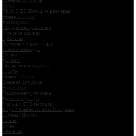
Одежда для дома
Юбки
PLUS SIZE (Большие размеры)
Нижнее белье
Аксессуары
Подарочная упаковка
Мужская одежда
Рубашки
Футболки и джемперы
Толстовки и худи
Брюки
Джинсы
Пиджаки и кардиганы
Шорты
Нижнее белье
Одежда для дома
Водолазки
Подарочная упаковка
Детская одежда
Малыши (3-18 месяцев)
Боди / Комбинезоны / Ползунки
Штаны / Шорты
Платья
Белье
Пеленки