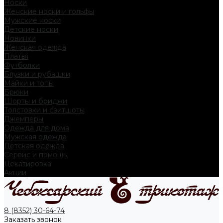
Носки
Женские носки и гольфы
Мужские носки
Детские носки
Новинки
Женская одежда
Платья
Футболки
Блузки и рубашки
Майки и топы
Брюки
Шорты и бриджи
Толстовки и свитшоты
Джемперы
Одежда для дома
Мужская одежда
Детская одежда
Сервис и помощь
Декатировка
Акции
8 (8352) 30-64-74
Заказать звонок