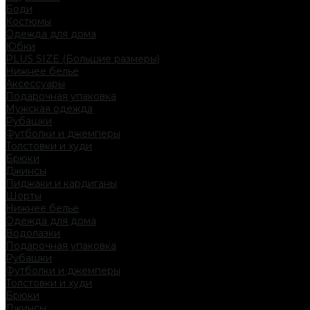
Боди
Костюмы
Одежда для дома
Юбки
PLUS SIZE (Большие размеры)
Нижнее белье
Аксессуары
Подарочная упаковка
Мужская одежда
Рубашки
Футболки и джемперы
Толстовки и худи
Брюки
Джинсы
Пиджаки и кардиганы
Шорты
Нижнее белье
Одежда для дома
Водолазки
Подарочная упаковка
Рубашки
Футболки и джемперы
Толстовки и худи
Брюки
Джинсы