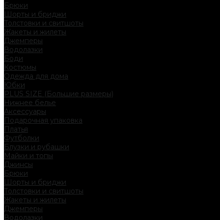
Брюки
Шорты и бриджи
Толстовки и свитшоты
Жакеты и жилеты
Джемперы
Водолазки
Боди
Костюмы
Одежда для дома
Юбки
PLUS SIZE (Большие размеры)
Нижнее белье
Аксессуары
Подарочная упаковка
Платья
Футболки
Блузки и рубашки
Майки и топы
Джинсы
Брюки
Шорты и бриджи
Толстовки и свитшоты
Жакеты и жилеты
Джемперы
Водолазки