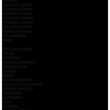
Женская одежда
Мужская одежда
Детская одежда
Женская одежда
Мужская одежда
Детская одежда
Сервис и помощь
Декатировка
Акции
...
Женская одежда
Платья
Футболки
Блузки и рубашки
Майки и топы
Джинсы
Брюки
Шорты и бриджи
Толстовки и свитшоты
Жакеты и жилеты
Джемперы
Водолазки
Боди
Костюмы