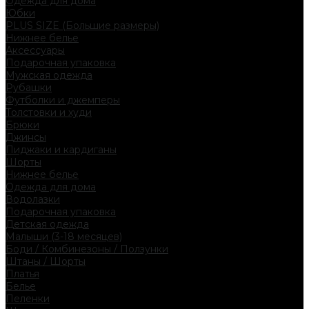
Одежда для дома
Юбки
PLUS SIZE (Большие размеры)
Нижнее белье
Аксессуары
Подарочная упаковка
Мужская одежда
Рубашки
Футболки и джемперы
Толстовки и худи
Брюки
Джинсы
Пиджаки и кардиганы
Шорты
Нижнее белье
Одежда для дома
Водолазки
Подарочная упаковка
Детская одежда
Малыши (3-18 месяцев)
Боди / Комбинезоны / Ползунки
Штаны / Шорты
Платья
Белье
Пеленки