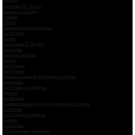
Шапки
Девочки (2-16 лет)
Брюки / Шорты
Платья
Юбки
Джемпера и толстовки
Футболки
Белье
Мальчики (2-16 лет)
Костюмы
Брюки / Шорты
Белье
Толстовки
Футболки
Универсальные детские костюмы
Костюмы
Толстовки и жилеты
Брюки
Футболки
Универсальные подростковые костюмы
Костюмы
Толстовки и жилеты
Брюки
Футболки
Подарочная упаковка