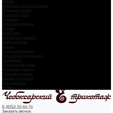
Носки
Женские носки и гольфы
Мужские носки
Детские носки
Новинки
Женская одежда
Платья
Футболки
Блузки и рубашки
Майки и топы
Брюки
Шорты и бриджи
Толстовки и свитшоты
Джемперы
Одежда для дома
Мужская одежда
Детская одежда
Сервис и помощь
Декатировка
Акции
8 (8352) 30-64-74
Заказать звонок