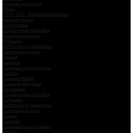
Одежда для дома
Юбки
PLUS SIZE (Большие размеры)
Нижнее белье
Аксессуары
Подарочная упаковка
Мужская одежда
Рубашки
Футболки и джемперы
Толстовки и худи
Брюки
Джинсы
Пиджаки и кардиганы
Шорты
Нижнее белье
Одежда для дома
Водолазки
Подарочная упаковка
Рубашки
Футболки и джемперы
Толстовки и худи
Брюки
Джинсы
Пиджаки и кардиганы
Шорты