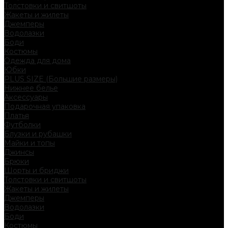
Толстовки и свитшоты
Жакеты и жилеты
Джемперы
Водолазки
Боди
Костюмы
Одежда для дома
Юбки
PLUS SIZE (Большие размеры)
Нижнее белье
Аксессуары
Подарочная упаковка
Платья
Футболки
Блузки и рубашки
Майки и топы
Джинсы
Брюки
Шорты и бриджи
Толстовки и свитшоты
Жакеты и жилеты
Джемперы
Водолазки
Боди
Костюмы