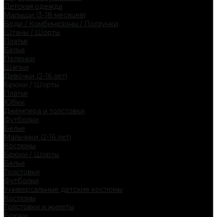
Детская одежда
Малыши (3-18 месяцев)
Боди / Комбинезоны / Ползунки
Штаны / Шорты
Платья
Белье
Пеленки
Шапки
Девочки (2-16 лет)
Брюки / Шорты
Платья
Юбки
Джемпера и толстовки
Футболки
Белье
Мальчики (2-16 лет)
Костюмы
Брюки / Шорты
Белье
Толстовки
Футболки
Универсальные детские костюмы
Костюмы
Толстовки и жилеты
Брюки