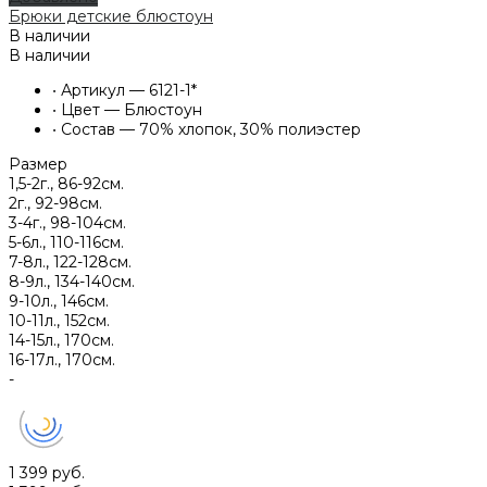
Брюки детские блюстоун
В наличии
В наличии
•
Артикул — 6121-1*
•
Цвет — Блюстоун
•
Состав — 70% хлопок, 30% полиэстер
Размер
1,5-2г., 86-92см.
2г., 92-98см.
3-4г., 98-104см.
5-6л., 110-116см.
7-8л., 122-128см.
8-9л., 134-140см.
9-10л., 146см.
10-11л., 152см.
14-15л., 170см.
16-17л., 170см.
-
1 399 руб.