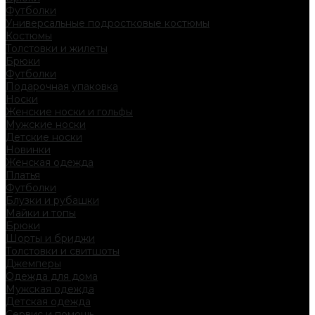
Футболки
Универсальные подростковые костюмы
Костюмы
Толстовки и жилеты
Брюки
Футболки
Подарочная упаковка
Носки
Женские носки и гольфы
Мужские носки
Детские носки
Новинки
Женская одежда
Платья
Футболки
Блузки и рубашки
Майки и топы
Брюки
Шорты и бриджи
Толстовки и свитшоты
Джемперы
Одежда для дома
Мужская одежда
Детская одежда
Сервис и помощь