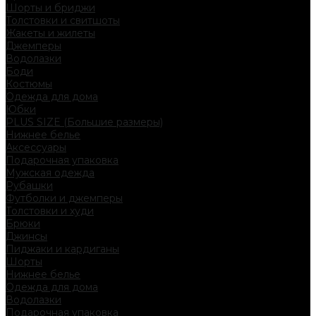
Шорты и бриджи
Толстовки и свитшоты
Жакеты и жилеты
Джемперы
Водолазки
Боди
Костюмы
Одежда для дома
Юбки
PLUS SIZE (Большие размеры)
Нижнее белье
Аксессуары
Подарочная упаковка
Мужская одежда
Рубашки
Футболки и джемперы
Толстовки и худи
Брюки
Джинсы
Пиджаки и кардиганы
Шорты
Нижнее белье
Одежда для дома
Водолазки
Подарочная упаковка