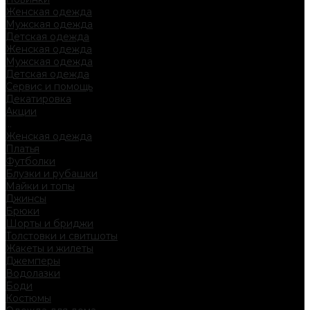
Женская одежда
Мужская одежда
Детская одежда
Женская одежда
Мужская одежда
Детская одежда
Сервис и помощь
Декатировка
Акции
...
Женская одежда
Платья
Футболки
Блузки и рубашки
Майки и топы
Джинсы
Брюки
Шорты и бриджи
Толстовки и свитшоты
Жакеты и жилеты
Джемперы
Водолазки
Боди
Костюмы