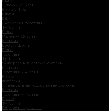
Шапки
Девочки (2-16 лет)
Брюки / Шорты
Платья
Юбки
Джемпера и толстовки
Футболки
Белье
Мальчики (2-16 лет)
Костюмы
Брюки / Шорты
Белье
Толстовки
Футболки
Универсальные детские костюмы
Костюмы
Толстовки и жилеты
Брюки
Футболки
Универсальные подростковые костюмы
Костюмы
Толстовки и жилеты
Брюки
Футболки
Подарочная упаковка