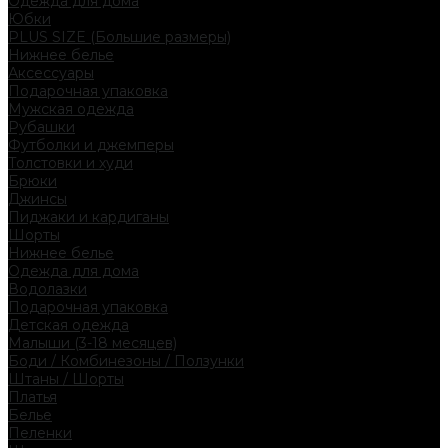
Одежда для дома
Юбки
PLUS SIZE (Большие размеры)
Нижнее белье
Аксессуары
Подарочная упаковка
Мужская одежда
Рубашки
Футболки и джемперы
Толстовки и худи
Брюки
Джинсы
Пиджаки и кардиганы
Шорты
Нижнее белье
Одежда для дома
Водолазки
Подарочная упаковка
Детская одежда
Малыши (3-18 месяцев)
Боди / Комбинезоны / Ползунки
Штаны / Шорты
Платья
Белье
Пеленки