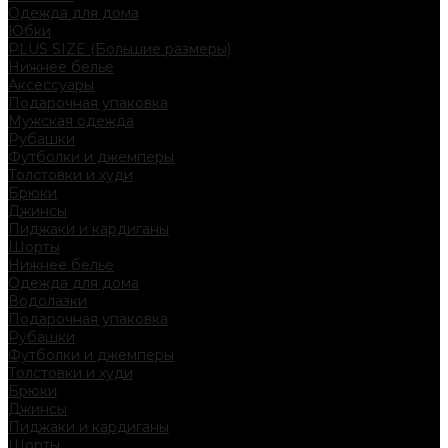
Одежда для дома
Юбки
PLUS SIZE (Большие размеры)
Нижнее белье
Аксессуары
Подарочная упаковка
Мужская одежда
Рубашки
Футболки и джемперы
Толстовки и худи
Брюки
Джинсы
Пиджаки и кардиганы
Шорты
Нижнее белье
Одежда для дома
Водолазки
Подарочная упаковка
Рубашки
Футболки и джемперы
Толстовки и худи
Брюки
Джинсы
Пиджаки и кардиганы
Шорты