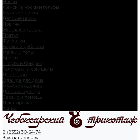
Носки
Женские носки и гольфы
Мужские носки
Детские носки
Новинки
Женская одежда
Платья
Футболки
Блузки и рубашки
Майки и топы
Брюки
Шорты и бриджи
Толстовки и свитшоты
Джемперы
Одежда для дома
Мужская одежда
Детская одежда
Сервис и помощь
Декатировка
Акции
8 (8352) 30-64-74
Заказать звонок