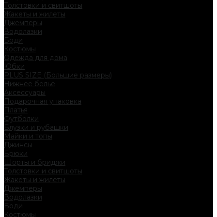
Толстовки и свитшоты
Жакеты и жилеты
Джемперы
Водолазки
Боди
Костюмы
Одежда для дома
Юбки
PLUS SIZE (Большие размеры)
Нижнее белье
Аксессуары
Подарочная упаковка
Платья
Футболки
Блузки и рубашки
Майки и топы
Джинсы
Брюки
Шорты и бриджи
Толстовки и свитшоты
Жакеты и жилеты
Джемперы
Водолазки
Боди
Костюмы