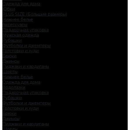
Одежда для дома
Юбки
PLUS SIZE (Большие размеры)
Нижнее белье
Аксессуары
Подарочная упаковка
Мужская одежда
Рубашки
Футболки и джемперы
Толстовки и худи
Брюки
Джинсы
Пиджаки и кардиганы
Шорты
Нижнее белье
Одежда для дома
Водолазки
Подарочная упаковка
Рубашки
Футболки и джемперы
Толстовки и худи
Брюки
Джинсы
Пиджаки и кардиганы
Шорты