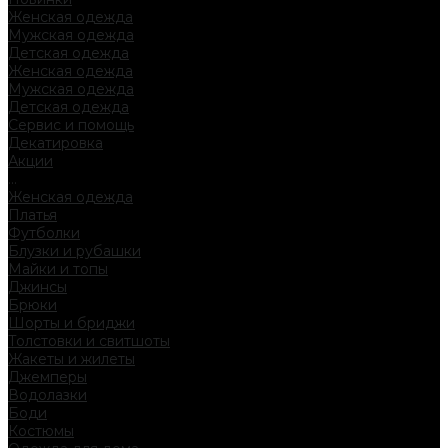
Женская одежда
Мужская одежда
Детская одежда
Женская одежда
Мужская одежда
Детская одежда
Сервис и помощь
Декатировка
Акции
...
Женская одежда
Платья
Футболки
Блузки и рубашки
Майки и топы
Джинсы
Брюки
Шорты и бриджи
Толстовки и свитшоты
Жакеты и жилеты
Джемперы
Водолазки
Боди
Костюмы