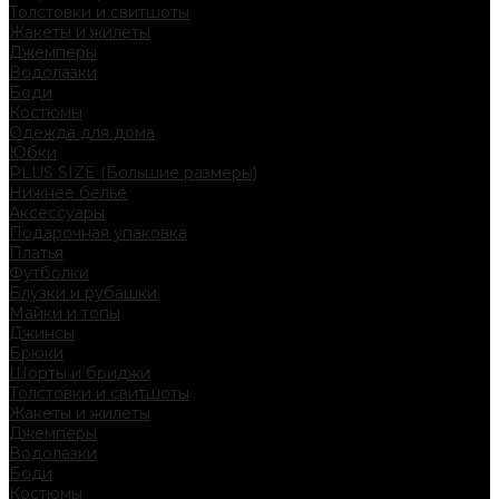
Толстовки и свитшоты
Жакеты и жилеты
Джемперы
Водолазки
Боди
Костюмы
Одежда для дома
Юбки
PLUS SIZE (Большие размеры)
Нижнее белье
Аксессуары
Подарочная упаковка
Платья
Футболки
Блузки и рубашки
Майки и топы
Джинсы
Брюки
Шорты и бриджи
Толстовки и свитшоты
Жакеты и жилеты
Джемперы
Водолазки
Боди
Костюмы