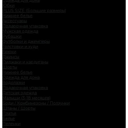
Одежда для дома
Юбки
PLUS SIZE (Большие размеры)
Нижнее белье
Аксессуары
Подарочная упаковка
Мужская одежда
Рубашки
Футболки и джемперы
Толстовки и худи
Брюки
Джинсы
Пиджаки и кардиганы
Шорты
Нижнее белье
Одежда для дома
Водолазки
Подарочная упаковка
Детская одежда
Малыши (3-18 месяцев)
Боди / Комбинезоны / Ползунки
Штаны / Шорты
Платья
Белье
Пеленки