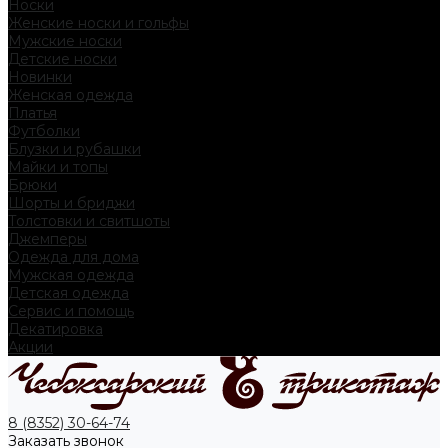
Носки
Женские носки и гольфы
Мужские носки
Детские носки
Новинки
Женская одежда
Платья
Футболки
Блузки и рубашки
Майки и топы
Брюки
Шорты и бриджи
Толстовки и свитшоты
Джемперы
Одежда для дома
Мужская одежда
Детская одежда
Сервис и помощь
Декатировка
Акции
8 (8352) 30-64-74
Заказать звонок