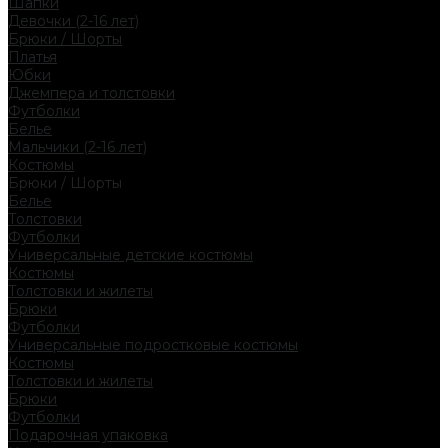
Шапки
Девочки (2-16 лет)
Брюки / Шорты
Платья
Юбки
Джемпера и толстовки
Футболки
Белье
Мальчики (2-16 лет)
Костюмы
Брюки / Шорты
Белье
Толстовки
Футболки
Универсальные детские костюмы
Костюмы
Толстовки и жилеты
Брюки
Футболки
Универсальные подростковые костюмы
Костюмы
Толстовки и жилеты
Брюки
Футболки
Подарочная упаковка