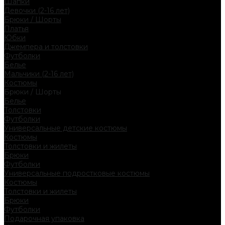
Шапки
Девочки (2-16 лет)
Брюки / Шорты
Платья
Юбки
Джемпера и толстовки
Футболки
Белье
Мальчики (2-16 лет)
Костюмы
Брюки / Шорты
Белье
Толстовки
Футболки
Универсальные детские костюмы
Костюмы
Толстовки и жилеты
Брюки
Футболки
Универсальные подростковые костюмы
Костюмы
Толстовки и жилеты
Брюки
Футболки
Подарочная упаковка