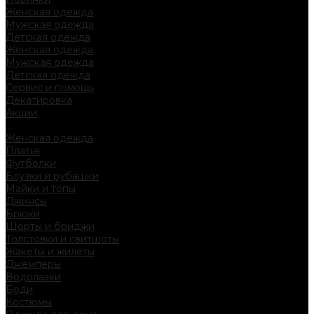
Женская одежда
Мужская одежда
Детская одежда
Женская одежда
Мужская одежда
Детская одежда
Сервис и помощь
Декатировка
Акции
...
Женская одежда
Платья
Футболки
Блузки и рубашки
Майки и топы
Джинсы
Брюки
Шорты и бриджи
Толстовки и свитшоты
Жакеты и жилеты
Джемперы
Водолазки
Боди
Костюмы