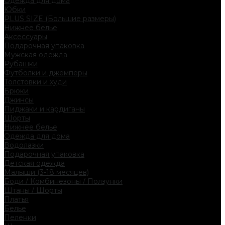
Одежда для дома
Юбки
PLUS SIZE (Большие размеры)
Нижнее белье
Аксессуары
Подарочная упаковка
Мужская одежда
Рубашки
Футболки и джемперы
Толстовки и худи
Брюки
Джинсы
Пиджаки и кардиганы
Шорты
Нижнее белье
Одежда для дома
Водолазки
Подарочная упаковка
Детская одежда
Малыши (3-18 месяцев)
Боди / Комбинезоны / Ползунки
Штаны / Шорты
Платья
Белье
Пеленки