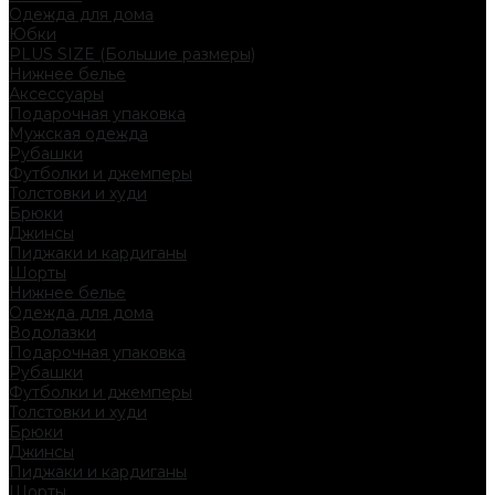
Одежда для дома
Юбки
PLUS SIZE (Большие размеры)
Нижнее белье
Аксессуары
Подарочная упаковка
Мужская одежда
Рубашки
Футболки и джемперы
Толстовки и худи
Брюки
Джинсы
Пиджаки и кардиганы
Шорты
Нижнее белье
Одежда для дома
Водолазки
Подарочная упаковка
Рубашки
Футболки и джемперы
Толстовки и худи
Брюки
Джинсы
Пиджаки и кардиганы
Шорты