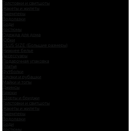
Толстовки и свитшоты
Жакеты и жилеты
Джемперы
Водолазки
Боди
Костюмы
Одежда для дома
Юбки
PLUS SIZE (Большие размеры)
Нижнее белье
Аксессуары
Подарочная упаковка
Платья
Футболки
Блузки и рубашки
Майки и топы
Джинсы
Брюки
Шорты и бриджи
Толстовки и свитшоты
Жакеты и жилеты
Джемперы
Водолазки
Боди
Костюмы