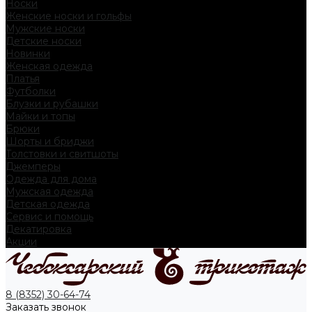
Носки
Женские носки и гольфы
Мужские носки
Детские носки
Новинки
Женская одежда
Платья
Футболки
Блузки и рубашки
Майки и топы
Брюки
Шорты и бриджи
Толстовки и свитшоты
Джемперы
Одежда для дома
Мужская одежда
Детская одежда
Сервис и помощь
Декатировка
Акции
8 (8352) 30-64-74
Заказать звонок