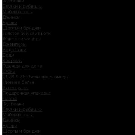
Футболки
Блузки и рубашки
Майки и топы
Джинсы
Брюки
Шорты и бриджи
Толстовки и свитшоты
Жакеты и жилеты
Джемперы
Водолазки
Боди
Костюмы
Одежда для дома
Юбки
PLUS SIZE (Большие размеры)
Нижнее белье
Аксессуары
Подарочная упаковка
Платья
Футболки
Блузки и рубашки
Майки и топы
Джинсы
Брюки
Шорты и бриджи