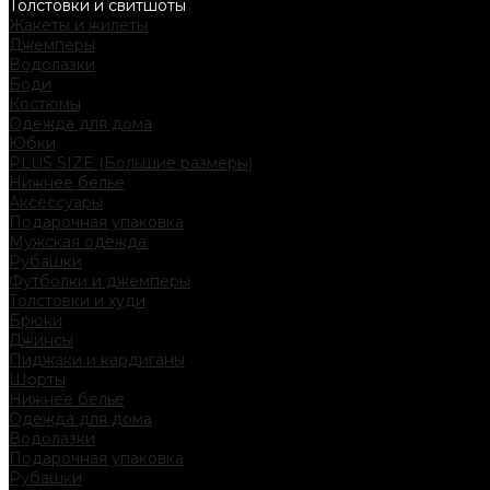
Толстовки и свитшоты
Жакеты и жилеты
Джемперы
Водолазки
Боди
Костюмы
Одежда для дома
Юбки
PLUS SIZE (Большие размеры)
Нижнее белье
Аксессуары
Подарочная упаковка
Мужская одежда
Рубашки
Футболки и джемперы
Толстовки и худи
Брюки
Джинсы
Пиджаки и кардиганы
Шорты
Нижнее белье
Одежда для дома
Водолазки
Подарочная упаковка
Рубашки