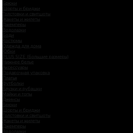
Брюки
Шорты и бриджи
Толстовки и свитшоты
Жакеты и жилеты
Джемперы
Водолазки
Боди
Костюмы
Одежда для дома
Юбки
PLUS SIZE (Большие размеры)
Нижнее белье
Аксессуары
Подарочная упаковка
Платья
Футболки
Блузки и рубашки
Майки и топы
Джинсы
Брюки
Шорты и бриджи
Толстовки и свитшоты
Жакеты и жилеты
Джемперы
Водолазки