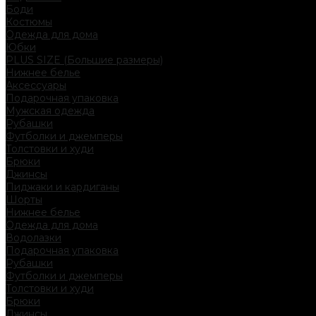
Боди
Костюмы
Одежда для дома
Юбки
PLUS SIZE (Большие размеры)
Нижнее белье
Аксессуары
Подарочная упаковка
Мужская одежда
Рубашки
Футболки и джемперы
Толстовки и худи
Брюки
Джинсы
Пиджаки и кардиганы
Шорты
Нижнее белье
Одежда для дома
Водолазки
Подарочная упаковка
Рубашки
Футболки и джемперы
Толстовки и худи
Брюки
Джинсы