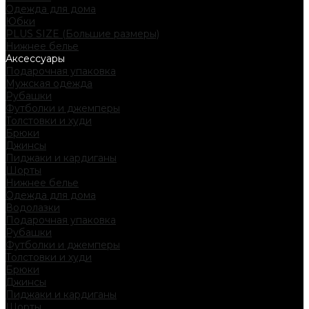
Одежда для дома
Юбки
PLUS SIZE (Большие размеры)
Нижнее белье
Аксессуары
Подарочная упаковка
Мужская одежда
Рубашки
Футболки и джемперы
Толстовки и худи
Брюки
Джинсы
Пиджаки и кардиганы
Шорты
Нижнее белье
Одежда для дома
Водолазки
Подарочная упаковка
Рубашки
Футболки и джемперы
Толстовки и худи
Брюки
Джинсы
Пиджаки и кардиганы
Шорты