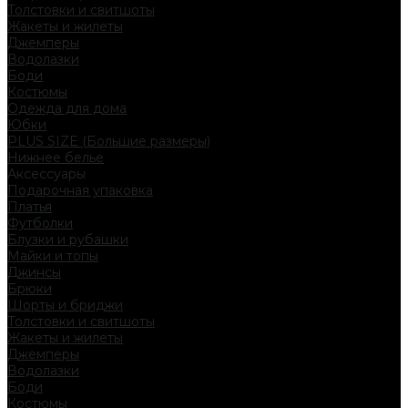
Толстовки и свитшоты
Жакеты и жилеты
Джемперы
Водолазки
Боди
Костюмы
Одежда для дома
Юбки
PLUS SIZE (Большие размеры)
Нижнее белье
Аксессуары
Подарочная упаковка
Платья
Футболки
Блузки и рубашки
Майки и топы
Джинсы
Брюки
Шорты и бриджи
Толстовки и свитшоты
Жакеты и жилеты
Джемперы
Водолазки
Боди
Костюмы