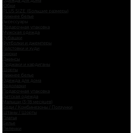
Одежда для дома
Юбки
PLUS SIZE (Большие размеры)
Нижнее белье
Аксессуары
Подарочная упаковка
Мужская одежда
Рубашки
Футболки и джемперы
Толстовки и худи
Брюки
Джинсы
Пиджаки и кардиганы
Шорты
Нижнее белье
Одежда для дома
Водолазки
Подарочная упаковка
Детская одежда
Малыши (3-18 месяцев)
Боди / Комбинезоны / Ползунки
Штаны / Шорты
Платья
Белье
Пеленки