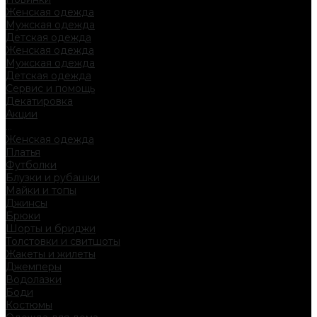
Женская одежда
Мужская одежда
Детская одежда
Женская одежда
Мужская одежда
Детская одежда
Сервис и помощь
Декатировка
Акции
...
Женская одежда
Платья
Футболки
Блузки и рубашки
Майки и топы
Джинсы
Брюки
Шорты и бриджи
Толстовки и свитшоты
Жакеты и жилеты
Джемперы
Водолазки
Боди
Костюмы