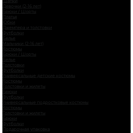
Шапки
Девочки (2-16 лет)
Брюки / Шорты
Платья
Юбки
Джемпера и толстовки
Футболки
Белье
Мальчики (2-16 лет)
Костюмы
Брюки / Шорты
Белье
Толстовки
Футболки
Универсальные детские костюмы
Костюмы
Толстовки и жилеты
Брюки
Футболки
Универсальные подростковые костюмы
Костюмы
Толстовки и жилеты
Брюки
Футболки
Подарочная упаковка