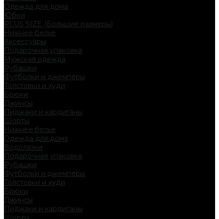
Одежда для дома
Юбки
PLUS SIZE (Большие размеры)
Нижнее белье
Аксессуары
Подарочная упаковка
Мужская одежда
Рубашки
Футболки и джемперы
Толстовки и худи
Брюки
Джинсы
Пиджаки и кардиганы
Шорты
Нижнее белье
Одежда для дома
Водолазки
Подарочная упаковка
Рубашки
Футболки и джемперы
Толстовки и худи
Брюки
Джинсы
Пиджаки и кардиганы
Шорты