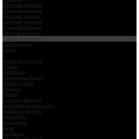
Женская одежда
Мужская одежда
Детская одежда
Женская одежда
Мужская одежда
Детская одежда
Сервис и помощь
Декатировка
Акции
...
Женская одежда
Платья
Футболки
Блузки и рубашки
Майки и топы
Джинсы
Брюки
Шорты и бриджи
Толстовки и свитшоты
Жакеты и жилеты
Джемперы
Водолазки
Боди
Костюмы