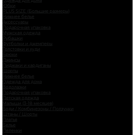
Одежда для дома
Юбки
PLUS SIZE (Большие размеры)
Нижнее белье
Аксессуары
Подарочная упаковка
Мужская одежда
Рубашки
Футболки и джемперы
Толстовки и худи
Брюки
Джинсы
Пиджаки и кардиганы
Шорты
Нижнее белье
Одежда для дома
Водолазки
Подарочная упаковка
Детская одежда
Малыши (3-18 месяцев)
Боди / Комбинезоны / Ползунки
Штаны / Шорты
Платья
Белье
Пеленки