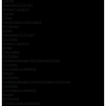
Шапки
Девочки (2-16 лет)
Брюки / Шорты
Платья
Юбки
Джемпера и толстовки
Футболки
Белье
Мальчики (2-16 лет)
Костюмы
Брюки / Шорты
Белье
Толстовки
Футболки
Универсальные детские костюмы
Костюмы
Толстовки и жилеты
Брюки
Футболки
Универсальные подростковые костюмы
Костюмы
Толстовки и жилеты
Брюки
Футболки
Подарочная упаковка