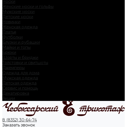
Носки
Женские носки и гольфы
Мужские носки
Детские носки
Новинки
Женская одежда
Платья
Футболки
Блузки и рубашки
Майки и топы
Брюки
Шорты и бриджи
Толстовки и свитшоты
Джемперы
Одежда для дома
Мужская одежда
Детская одежда
Сервис и помощь
Декатировка
Акции
8 (8352) 30-64-74
Заказать звонок