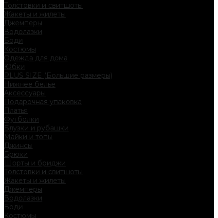
Толстовки и свитшоты
Жакеты и жилеты
Джемперы
Водолазки
Боди
Костюмы
Одежда для дома
Юбки
PLUS SIZE (Большие размеры)
Нижнее белье
Аксессуары
Подарочная упаковка
Платья
Футболки
Блузки и рубашки
Майки и топы
Джинсы
Брюки
Шорты и бриджи
Толстовки и свитшоты
Жакеты и жилеты
Джемперы
Водолазки
Боди
Костюмы