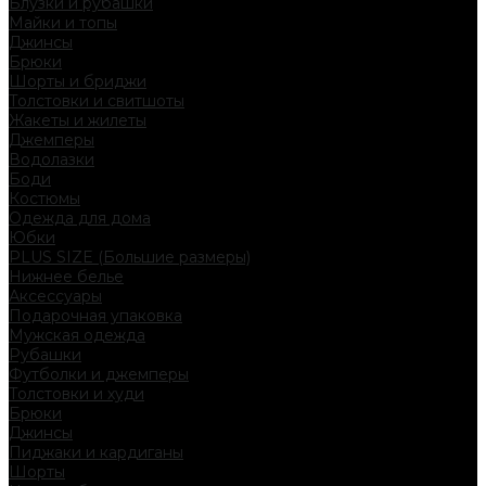
Блузки и рубашки
Майки и топы
Джинсы
Брюки
Шорты и бриджи
Толстовки и свитшоты
Жакеты и жилеты
Джемперы
Водолазки
Боди
Костюмы
Одежда для дома
Юбки
PLUS SIZE (Большие размеры)
Нижнее белье
Аксессуары
Подарочная упаковка
Мужская одежда
Рубашки
Футболки и джемперы
Толстовки и худи
Брюки
Джинсы
Пиджаки и кардиганы
Шорты