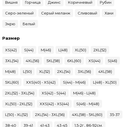
Вишня
Горчица
Джинс
Коричневый
Рубин
Серо-зеленый
Серый меланж
Сливовый
Хаки
Экрю
Белый
Размер
XS(42)
S(44)
M(46)
L(48)
XL(50)
2XL(52)
3XL(54)
4XL(56)
5XL(58)
6XL(60)
XS(44)
S(46)
M(48)
L(50)
XL(52)
2XL(54)
3XL(56)
4XL(58)
5XL(60)
XXS(40) - XS(42)
S(44) - M(46)
L(48) - XL(50)
2XL(52) - 3XL(54)
XS(42) - S(44)
M(46) - L(48)
XL(50) - 2XL(52)
XXS(42) - XS(44)
S(46) - M(48)
L(50) - XL(52)
2XL(54) - 3XL(56)
4XL(58) - 5XL(60)
35-37
38-40
39-41
41-43
43-45
1,5-2г., 86-92см.