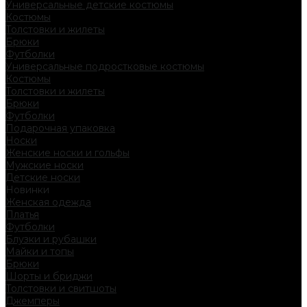
Универсальные детские костюмы
Костюмы
Толстовки и жилеты
Брюки
Футболки
Универсальные подростковые костюмы
Костюмы
Толстовки и жилеты
Брюки
Футболки
Подарочная упаковка
Носки
Женские носки и гольфы
Мужские носки
Детские носки
Новинки
Женская одежда
Платья
Футболки
Блузки и рубашки
Майки и топы
Брюки
Шорты и бриджи
Толстовки и свитшоты
Джемперы