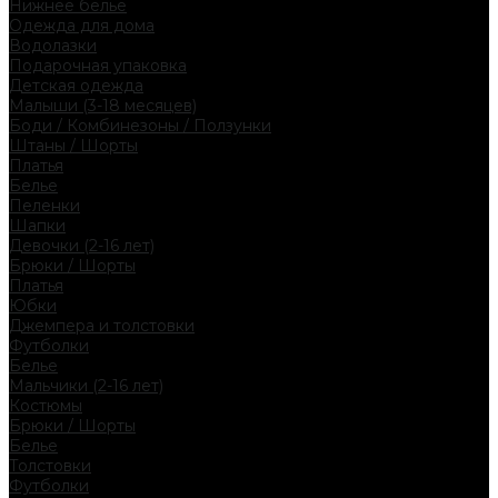
Нижнее белье
Одежда для дома
Водолазки
Подарочная упаковка
Детская одежда
Малыши (3-18 месяцев)
Боди / Комбинезоны / Ползунки
Штаны / Шорты
Платья
Белье
Пеленки
Шапки
Девочки (2-16 лет)
Брюки / Шорты
Платья
Юбки
Джемпера и толстовки
Футболки
Белье
Мальчики (2-16 лет)
Костюмы
Брюки / Шорты
Белье
Толстовки
Футболки