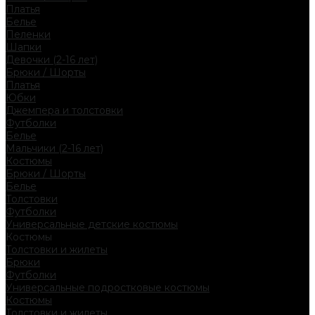
Платья
Белье
Пеленки
Шапки
Девочки (2-16 лет)
Брюки / Шорты
Платья
Юбки
Джемпера и толстовки
Футболки
Белье
Мальчики (2-16 лет)
Костюмы
Брюки / Шорты
Белье
Толстовки
Футболки
Универсальные детские костюмы
Костюмы
Толстовки и жилеты
Брюки
Футболки
Универсальные подростковые костюмы
Костюмы
Толстовки и жилеты