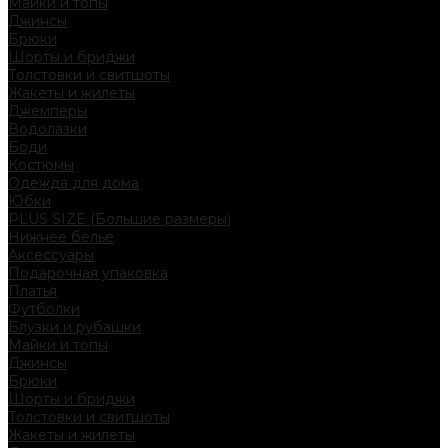
Майки и топы
Джинсы
Брюки
Шорты и бриджи
Толстовки и свитшоты
Жакеты и жилеты
Джемперы
Водолазки
Боди
Костюмы
Одежда для дома
Юбки
PLUS SIZE (Большие размеры)
Нижнее белье
Аксессуары
Подарочная упаковка
Платья
Футболки
Блузки и рубашки
Майки и топы
Джинсы
Брюки
Шорты и бриджи
Толстовки и свитшоты
Жакеты и жилеты