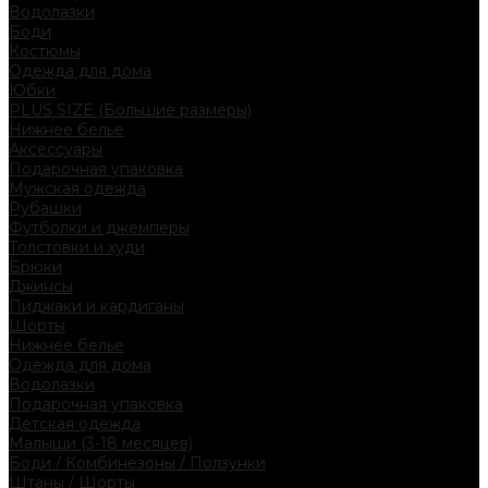
Водолазки
Боди
Костюмы
Одежда для дома
Юбки
PLUS SIZE (Большие размеры)
Нижнее белье
Аксессуары
Подарочная упаковка
Мужская одежда
Рубашки
Футболки и джемперы
Толстовки и худи
Брюки
Джинсы
Пиджаки и кардиганы
Шорты
Нижнее белье
Одежда для дома
Водолазки
Подарочная упаковка
Детская одежда
Малыши (3-18 месяцев)
Боди / Комбинезоны / Ползунки
Штаны / Шорты