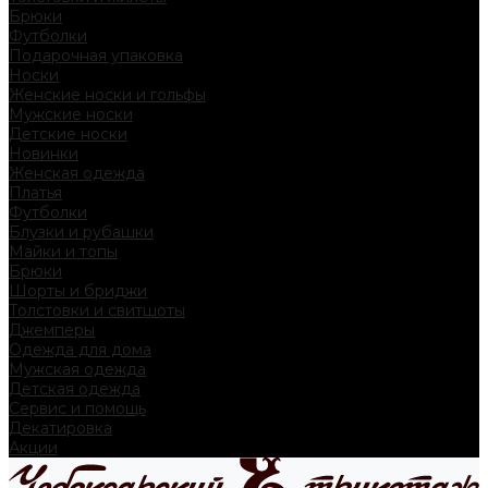
Брюки
Футболки
Подарочная упаковка
Носки
Женские носки и гольфы
Мужские носки
Детские носки
Новинки
Женская одежда
Платья
Футболки
Блузки и рубашки
Майки и топы
Брюки
Шорты и бриджи
Толстовки и свитшоты
Джемперы
Одежда для дома
Мужская одежда
Детская одежда
Сервис и помощь
Декатировка
Акции