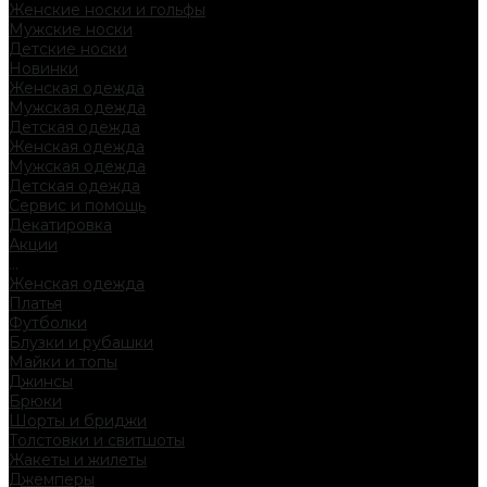
Женские носки и гольфы
Мужские носки
Детские носки
Новинки
Женская одежда
Мужская одежда
Детская одежда
Женская одежда
Мужская одежда
Детская одежда
Сервис и помощь
Декатировка
Акции
...
Женская одежда
Платья
Футболки
Блузки и рубашки
Майки и топы
Джинсы
Брюки
Шорты и бриджи
Толстовки и свитшоты
Жакеты и жилеты
Джемперы