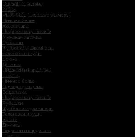
Одежда для дома
Юбки
PLUS SIZE (Большие размеры)
Нижнее белье
Аксессуары
Подарочная упаковка
Мужская одежда
Рубашки
Футболки и джемперы
Толстовки и худи
Брюки
Джинсы
Пиджаки и кардиганы
Шорты
Нижнее белье
Одежда для дома
Водолазки
Подарочная упаковка
Рубашки
Футболки и джемперы
Толстовки и худи
Брюки
Джинсы
Пиджаки и кардиганы
Шорты