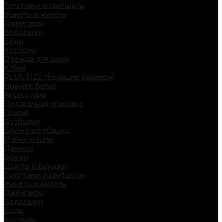
Толстовки и свитшоты
Жакеты и жилеты
Джемперы
Водолазки
Боди
Костюмы
Одежда для дома
Юбки
PLUS SIZE (Большие размеры)
Нижнее белье
Аксессуары
Подарочная упаковка
Платья
Футболки
Блузки и рубашки
Майки и топы
Джинсы
Брюки
Шорты и бриджи
Толстовки и свитшоты
Жакеты и жилеты
Джемперы
Водолазки
Боди
Костюмы