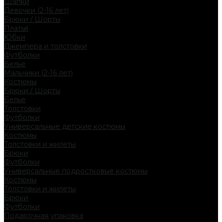
Шапки
Девочки (2-16 лет)
Брюки / Шорты
Платья
Юбки
Джемпера и толстовки
Футболки
Белье
Мальчики (2-16 лет)
Костюмы
Брюки / Шорты
Белье
Толстовки
Футболки
Универсальные детские костюмы
Костюмы
Толстовки и жилеты
Брюки
Футболки
Универсальные подростковые костюмы
Костюмы
Толстовки и жилеты
Брюки
Футболки
Подарочная упаковка