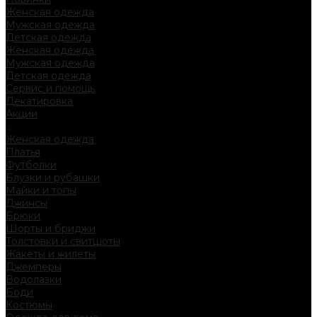
Женская одежда
Мужская одежда
Детская одежда
Женская одежда
Мужская одежда
Детская одежда
Сервис и помощь
Декатировка
Акции
...
Женская одежда
Платья
Футболки
Блузки и рубашки
Майки и топы
Джинсы
Брюки
Шорты и бриджи
Толстовки и свитшоты
Жакеты и жилеты
Джемперы
Водолазки
Боди
Костюмы