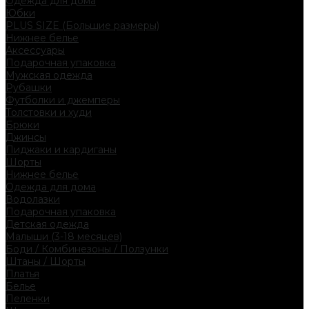
Одежда для дома
Юбки
PLUS SIZE (Большие размеры)
Нижнее белье
Аксессуары
Подарочная упаковка
Мужская одежда
Рубашки
Футболки и джемперы
Толстовки и худи
Брюки
Джинсы
Пиджаки и кардиганы
Шорты
Нижнее белье
Одежда для дома
Водолазки
Подарочная упаковка
Детская одежда
Малыши (3-18 месяцев)
Боди / Комбинезоны / Ползунки
Штаны / Шорты
Платья
Белье
Пеленки