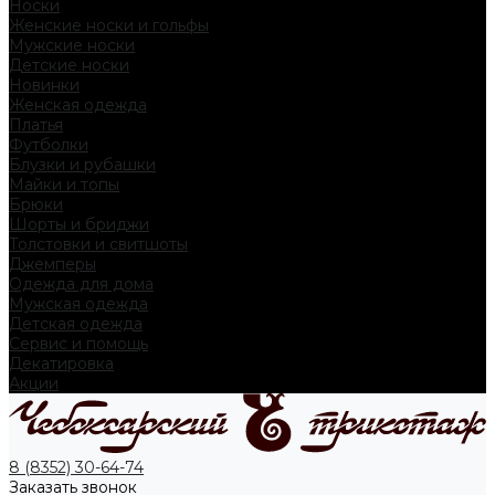
Носки
Женские носки и гольфы
Мужские носки
Детские носки
Новинки
Женская одежда
Платья
Футболки
Блузки и рубашки
Майки и топы
Брюки
Шорты и бриджи
Толстовки и свитшоты
Джемперы
Одежда для дома
Мужская одежда
Детская одежда
Сервис и помощь
Декатировка
Акции
8 (8352) 30-64-74
Заказать звонок