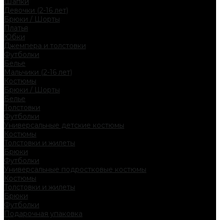
Шапки
Девочки (2-16 лет)
Брюки / Шорты
Платья
Юбки
Джемпера и толстовки
Футболки
Белье
Мальчики (2-16 лет)
Костюмы
Брюки / Шорты
Белье
Толстовки
Футболки
Универсальные детские костюмы
Костюмы
Толстовки и жилеты
Брюки
Футболки
Универсальные подростковые костюмы
Костюмы
Толстовки и жилеты
Брюки
Футболки
Подарочная упаковка