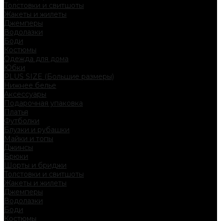
Толстовки и свитшоты
Жакеты и жилеты
Джемперы
Водолазки
Боди
Костюмы
Одежда для дома
Юбки
PLUS SIZE (Большие размеры)
Нижнее белье
Аксессуары
Подарочная упаковка
Платья
Футболки
Блузки и рубашки
Майки и топы
Джинсы
Брюки
Шорты и бриджи
Толстовки и свитшоты
Жакеты и жилеты
Джемперы
Водолазки
Боди
Костюмы