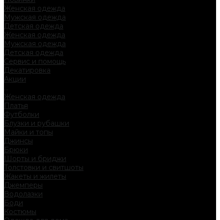
Женская одежда
Мужская одежда
Детская одежда
Женская одежда
Мужская одежда
Детская одежда
Сервис и помощь
Декатировка
Акции
...
Женская одежда
Платья
Футболки
Блузки и рубашки
Майки и топы
Джинсы
Брюки
Шорты и бриджи
Толстовки и свитшоты
Жакеты и жилеты
Джемперы
Водолазки
Боди
Костюмы