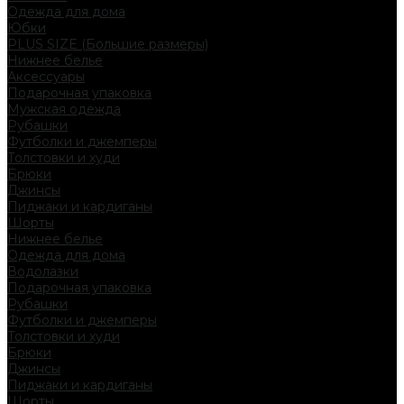
Одежда для дома
Юбки
PLUS SIZE (Большие размеры)
Нижнее белье
Аксессуары
Подарочная упаковка
Мужская одежда
Рубашки
Футболки и джемперы
Толстовки и худи
Брюки
Джинсы
Пиджаки и кардиганы
Шорты
Нижнее белье
Одежда для дома
Водолазки
Подарочная упаковка
Рубашки
Футболки и джемперы
Толстовки и худи
Брюки
Джинсы
Пиджаки и кардиганы
Шорты