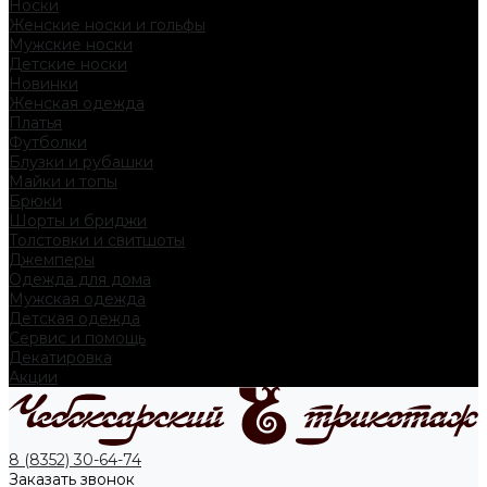
Носки
Женские носки и гольфы
Мужские носки
Детские носки
Новинки
Женская одежда
Платья
Футболки
Блузки и рубашки
Майки и топы
Брюки
Шорты и бриджи
Толстовки и свитшоты
Джемперы
Одежда для дома
Мужская одежда
Детская одежда
Сервис и помощь
Декатировка
Акции
8 (8352) 30-64-74
Заказать звонок