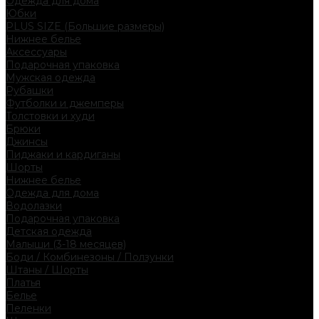
Одежда для дома
Юбки
PLUS SIZE (Большие размеры)
Нижнее белье
Аксессуары
Подарочная упаковка
Мужская одежда
Рубашки
Футболки и джемперы
Толстовки и худи
Брюки
Джинсы
Пиджаки и кардиганы
Шорты
Нижнее белье
Одежда для дома
Водолазки
Подарочная упаковка
Детская одежда
Малыши (3-18 месяцев)
Боди / Комбинезоны / Ползунки
Штаны / Шорты
Платья
Белье
Пеленки