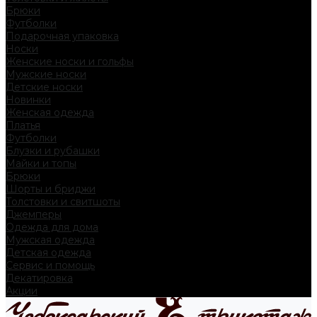
Брюки
Футболки
Подарочная упаковка
Носки
Женские носки и гольфы
Мужские носки
Детские носки
Новинки
Женская одежда
Платья
Футболки
Блузки и рубашки
Майки и топы
Брюки
Шорты и бриджи
Толстовки и свитшоты
Джемперы
Одежда для дома
Мужская одежда
Детская одежда
Сервис и помощь
Декатировка
Акции