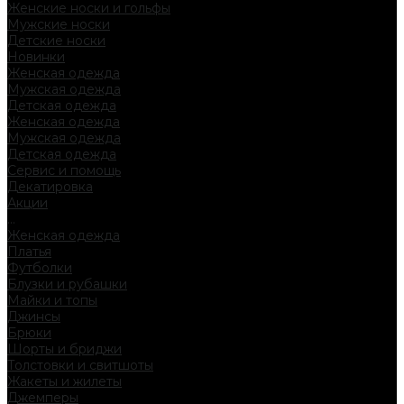
Женские носки и гольфы
Мужские носки
Детские носки
Новинки
Женская одежда
Мужская одежда
Детская одежда
Женская одежда
Мужская одежда
Детская одежда
Сервис и помощь
Декатировка
Акции
...
Женская одежда
Платья
Футболки
Блузки и рубашки
Майки и топы
Джинсы
Брюки
Шорты и бриджи
Толстовки и свитшоты
Жакеты и жилеты
Джемперы