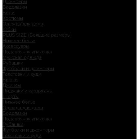
Джемперы
Водолазки
Боди
Костюмы
Одежда для дома
Юбки
PLUS SIZE (Большие размеры)
Нижнее белье
Аксессуары
Подарочная упаковка
Мужская одежда
Рубашки
Футболки и джемперы
Толстовки и худи
Брюки
Джинсы
Пиджаки и кардиганы
Шорты
Нижнее белье
Одежда для дома
Водолазки
Подарочная упаковка
Рубашки
Футболки и джемперы
Толстовки и худи