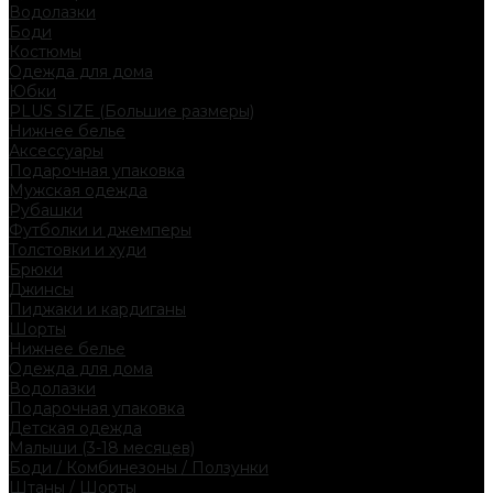
Водолазки
Боди
Костюмы
Одежда для дома
Юбки
PLUS SIZE (Большие размеры)
Нижнее белье
Аксессуары
Подарочная упаковка
Мужская одежда
Рубашки
Футболки и джемперы
Толстовки и худи
Брюки
Джинсы
Пиджаки и кардиганы
Шорты
Нижнее белье
Одежда для дома
Водолазки
Подарочная упаковка
Детская одежда
Малыши (3-18 месяцев)
Боди / Комбинезоны / Ползунки
Штаны / Шорты