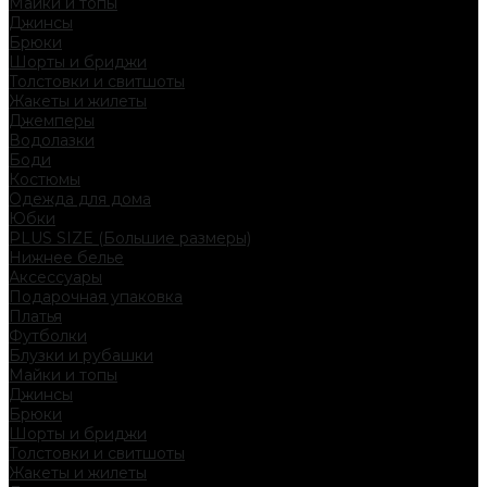
Майки и топы
Джинсы
Брюки
Шорты и бриджи
Толстовки и свитшоты
Жакеты и жилеты
Джемперы
Водолазки
Боди
Костюмы
Одежда для дома
Юбки
PLUS SIZE (Большие размеры)
Нижнее белье
Аксессуары
Подарочная упаковка
Платья
Футболки
Блузки и рубашки
Майки и топы
Джинсы
Брюки
Шорты и бриджи
Толстовки и свитшоты
Жакеты и жилеты