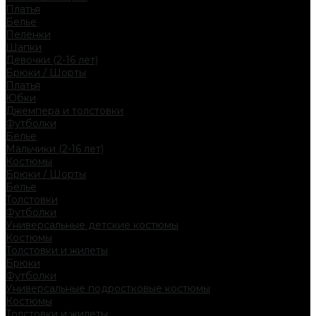
Платья
Белье
Пеленки
Шапки
Девочки (2-16 лет)
Брюки / Шорты
Платья
Юбки
Джемпера и толстовки
Футболки
Белье
Мальчики (2-16 лет)
Костюмы
Брюки / Шорты
Белье
Толстовки
Футболки
Универсальные детские костюмы
Костюмы
Толстовки и жилеты
Брюки
Футболки
Универсальные подростковые костюмы
Костюмы
Толстовки и жилеты