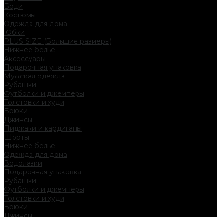
Боди
Костюмы
Одежда для дома
Юбки
PLUS SIZE (Большие размеры)
Нижнее белье
Аксессуары
Подарочная упаковка
Мужская одежда
Рубашки
Футболки и джемперы
Толстовки и худи
Брюки
Джинсы
Пиджаки и кардиганы
Шорты
Нижнее белье
Одежда для дома
Водолазки
Подарочная упаковка
Рубашки
Футболки и джемперы
Толстовки и худи
Брюки
Джинсы