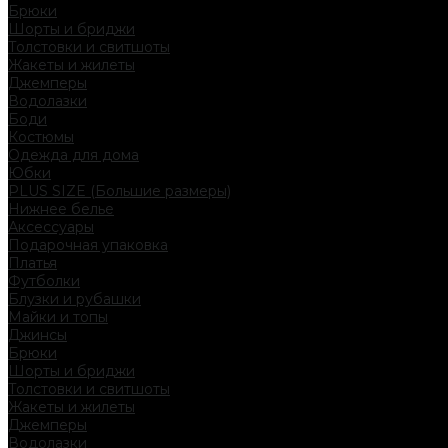
Брюки
Шорты и бриджи
Толстовки и свитшоты
Жакеты и жилеты
Джемперы
Водолазки
Боди
Костюмы
Одежда для дома
Юбки
PLUS SIZE (Большие размеры)
Нижнее белье
Аксессуары
Подарочная упаковка
Платья
Футболки
Блузки и рубашки
Майки и топы
Джинсы
Брюки
Шорты и бриджи
Толстовки и свитшоты
Жакеты и жилеты
Джемперы
Водолазки