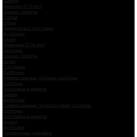
Шапки
Девочки (2-16 лет)
Брюки / Шорты
Платья
Юбки
Джемпера и толстовки
Футболки
Белье
Мальчики (2-16 лет)
Костюмы
Брюки / Шорты
Белье
Толстовки
Футболки
Универсальные детские костюмы
Костюмы
Толстовки и жилеты
Брюки
Футболки
Универсальные подростковые костюмы
Костюмы
Толстовки и жилеты
Брюки
Футболки
Подарочная упаковка