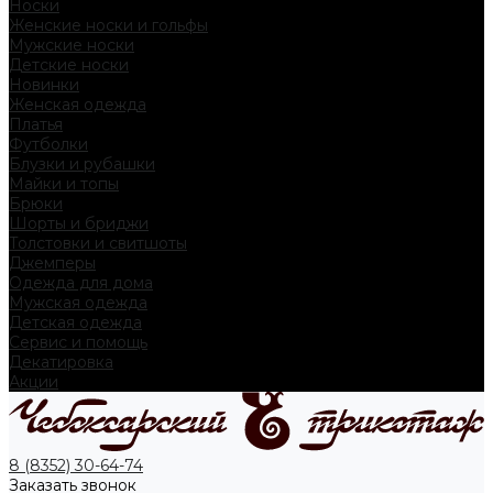
Носки
Женские носки и гольфы
Мужские носки
Детские носки
Новинки
Женская одежда
Платья
Футболки
Блузки и рубашки
Майки и топы
Брюки
Шорты и бриджи
Толстовки и свитшоты
Джемперы
Одежда для дома
Мужская одежда
Детская одежда
Сервис и помощь
Декатировка
Акции
8 (8352) 30-64-74
Заказать звонок