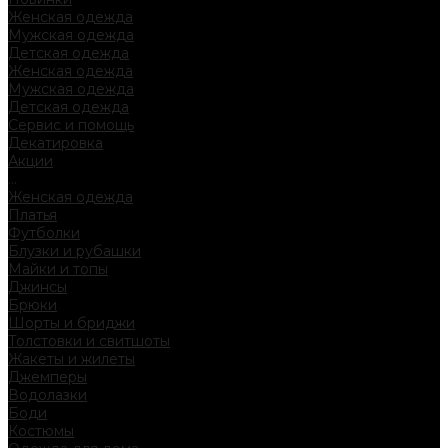
Женская одежда
Мужская одежда
Детская одежда
Женская одежда
Мужская одежда
Детская одежда
Сервис и помощь
Декатировка
Акции
...
Женская одежда
Платья
Футболки
Блузки и рубашки
Майки и топы
Джинсы
Брюки
Шорты и бриджи
Толстовки и свитшоты
Жакеты и жилеты
Джемперы
Водолазки
Боди
Костюмы