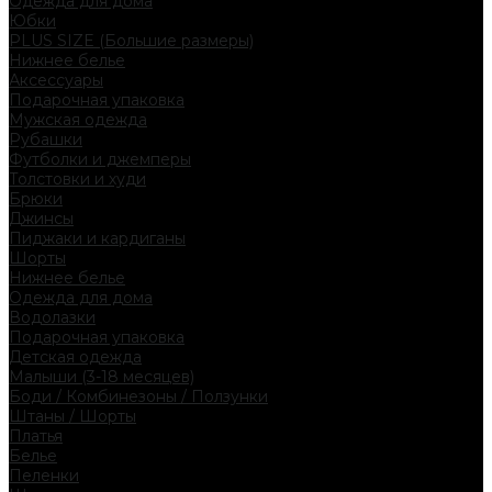
Одежда для дома
Юбки
PLUS SIZE (Большие размеры)
Нижнее белье
Аксессуары
Подарочная упаковка
Мужская одежда
Рубашки
Футболки и джемперы
Толстовки и худи
Брюки
Джинсы
Пиджаки и кардиганы
Шорты
Нижнее белье
Одежда для дома
Водолазки
Подарочная упаковка
Детская одежда
Малыши (3-18 месяцев)
Боди / Комбинезоны / Ползунки
Штаны / Шорты
Платья
Белье
Пеленки