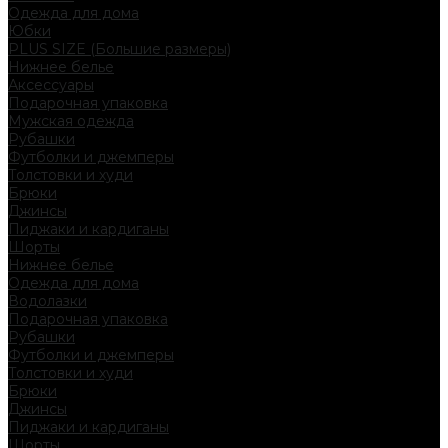
Одежда для дома
Юбки
PLUS SIZE (Большие размеры)
Нижнее белье
Аксессуары
Подарочная упаковка
Мужская одежда
Рубашки
Футболки и джемперы
Толстовки и худи
Брюки
Джинсы
Пиджаки и кардиганы
Шорты
Нижнее белье
Одежда для дома
Водолазки
Подарочная упаковка
Рубашки
Футболки и джемперы
Толстовки и худи
Брюки
Джинсы
Пиджаки и кардиганы
Шорты