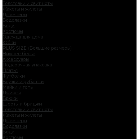
Толстовки и свитшоты
Жакеты и жилеты
Джемперы
Водолазки
Боди
Костюмы
Одежда для дома
Юбки
PLUS SIZE (Большие размеры)
Нижнее белье
Аксессуары
Подарочная упаковка
Платья
Футболки
Блузки и рубашки
Майки и топы
Джинсы
Брюки
Шорты и бриджи
Толстовки и свитшоты
Жакеты и жилеты
Джемперы
Водолазки
Боди
Костюмы