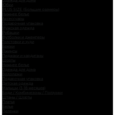
Одежда для дома
Юбки
PLUS SIZE (Большие размеры)
Нижнее белье
Аксессуары
Подарочная упаковка
Мужская одежда
Рубашки
Футболки и джемперы
Толстовки и худи
Брюки
Джинсы
Пиджаки и кардиганы
Шорты
Нижнее белье
Одежда для дома
Водолазки
Подарочная упаковка
Детская одежда
Малыши (3-18 месяцев)
Боди / Комбинезоны / Ползунки
Штаны / Шорты
Платья
Белье
Пеленки