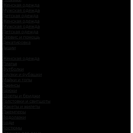
Женская одежда
Мужская одежда
Детская одежда
Женская одежда
Мужская одежда
Детская одежда
Сервис и помощь
Декатировка
Акции
...
Женская одежда
Платья
Футболки
Блузки и рубашки
Майки и топы
Джинсы
Брюки
Шорты и бриджи
Толстовки и свитшоты
Жакеты и жилеты
Джемперы
Водолазки
Боди
Костюмы