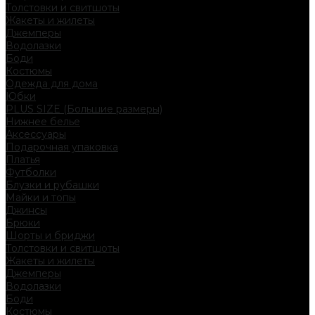
Толстовки и свитшоты
Жакеты и жилеты
Джемперы
Водолазки
Боди
Костюмы
Одежда для дома
Юбки
PLUS SIZE (Большие размеры)
Нижнее белье
Аксессуары
Подарочная упаковка
Платья
Футболки
Блузки и рубашки
Майки и топы
Джинсы
Брюки
Шорты и бриджи
Толстовки и свитшоты
Жакеты и жилеты
Джемперы
Водолазки
Боди
Костюмы