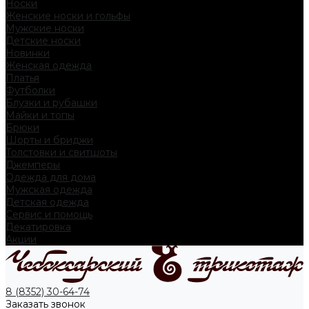
Носки
Женские носки и гольфы
Мужские носки
Детские носки
Новинки
Женская одежда
Платья
Футболки
Блузки и рубашки
Майки и топы
Брюки
Шорты и бриджи
Толстовки и свитшоты
Джемперы
Одежда для дома
Мужская одежда
Детская одежда
Сервис и помощь
Декатировка
Акции
8 (8352) 30-64-74
Заказать звонок