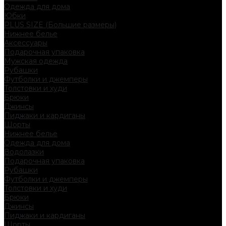
Одежда для дома
Юбки
PLUS SIZE (Большие размеры)
Нижнее белье
Аксессуары
Подарочная упаковка
Мужская одежда
Рубашки
Футболки и джемперы
Толстовки и худи
Брюки
Джинсы
Пиджаки и кардиганы
Шорты
Нижнее белье
Одежда для дома
Водолазки
Подарочная упаковка
Рубашки
Футболки и джемперы
Толстовки и худи
Брюки
Джинсы
Пиджаки и кардиганы
Шорты