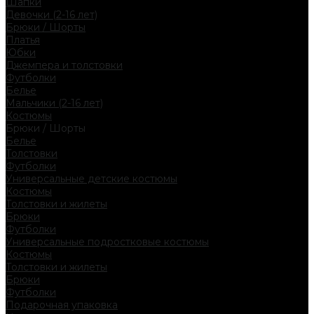
Шапки
Девочки (2-16 лет)
Брюки / Шорты
Платья
Юбки
Джемпера и толстовки
Футболки
Белье
Мальчики (2-16 лет)
Костюмы
Брюки / Шорты
Белье
Толстовки
Футболки
Универсальные детские костюмы
Костюмы
Толстовки и жилеты
Брюки
Футболки
Универсальные подростковые костюмы
Костюмы
Толстовки и жилеты
Брюки
Футболки
Подарочная упаковка