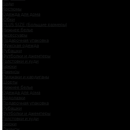
Боди
Костюмы
Одежда для дома
Юбки
PLUS SIZE (Большие размеры)
Нижнее белье
Аксессуары
Подарочная упаковка
Мужская одежда
Рубашки
Футболки и джемперы
Толстовки и худи
Брюки
Джинсы
Пиджаки и кардиганы
Шорты
Нижнее белье
Одежда для дома
Водолазки
Подарочная упаковка
Рубашки
Футболки и джемперы
Толстовки и худи
Брюки
Джинсы