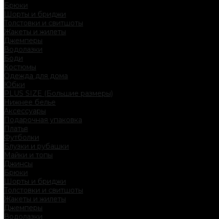
Брюки
Шорты и бриджи
Толстовки и свитшоты
Жакеты и жилеты
Джемперы
Водолазки
Боди
Костюмы
Одежда для дома
Юбки
PLUS SIZE (Большие размеры)
Нижнее белье
Аксессуары
Подарочная упаковка
Платья
Футболки
Блузки и рубашки
Майки и топы
Джинсы
Брюки
Шорты и бриджи
Толстовки и свитшоты
Жакеты и жилеты
Джемперы
Водолазки