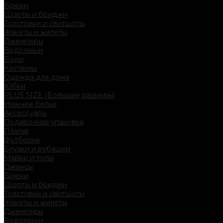
Брюки
Шорты и бриджи
Толстовки и свитшоты
Жакеты и жилеты
Джемперы
Водолазки
Боди
Костюмы
Одежда для дома
Юбки
PLUS SIZE (Большие размеры)
Нижнее белье
Аксессуары
Подарочная упаковка
Платья
Футболки
Блузки и рубашки
Майки и топы
Джинсы
Брюки
Шорты и бриджи
Толстовки и свитшоты
Жакеты и жилеты
Джемперы
Водолазки