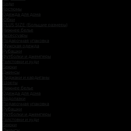
Боди
Костюмы
Одежда для дома
Юбки
PLUS SIZE (Большие размеры)
Нижнее белье
Аксессуары
Подарочная упаковка
Мужская одежда
Рубашки
Футболки и джемперы
Толстовки и худи
Брюки
Джинсы
Пиджаки и кардиганы
Шорты
Нижнее белье
Одежда для дома
Водолазки
Подарочная упаковка
Рубашки
Футболки и джемперы
Толстовки и худи
Брюки
Джинсы