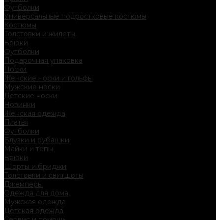
Футболки
Универсальные подростковые костюмы
Костюмы
Толстовки и жилеты
Брюки
Футболки
Подарочная упаковка
Носки
Женские носки и гольфы
Мужские носки
Детские носки
Новинки
Женская одежда
Платья
Футболки
Блузки и рубашки
Майки и топы
Брюки
Шорты и бриджи
Толстовки и свитшоты
Джемперы
Одежда для дома
Мужская одежда
Детская одежда
Сервис и помощь