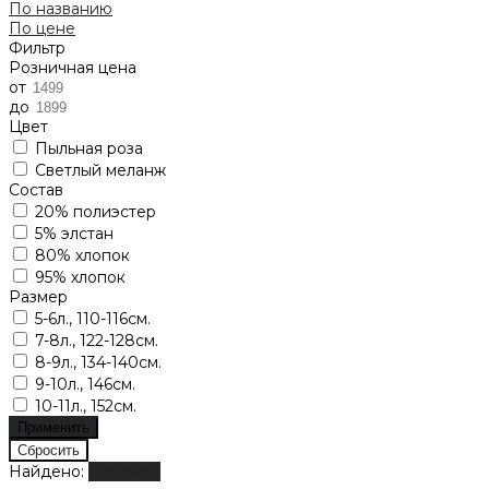
По названию
По цене
Фильтр
Розничная цена
от
до
Цвет
Пыльная роза
Светлый меланж
Состав
20% полиэстер
5% элстан
80% хлопок
95% хлопок
Размер
5-6л., 110-116см.
7-8л., 122-128см.
8-9л., 134-140см.
9-10л., 146см.
10-11л., 152см.
Найдено:
Показать