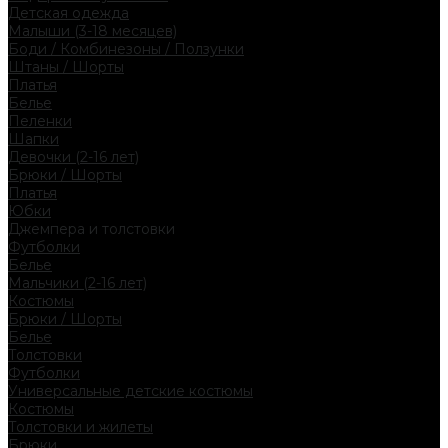
Детская одежда
Малыши (3-18 месяцев)
Боди / Комбинезоны / Ползунки
Штаны / Шорты
Платья
Белье
Пеленки
Шапки
Девочки (2-16 лет)
Брюки / Шорты
Платья
Юбки
Джемпера и толстовки
Футболки
Белье
Мальчики (2-16 лет)
Костюмы
Брюки / Шорты
Белье
Толстовки
Футболки
Универсальные детские костюмы
Костюмы
Толстовки и жилеты
Брюки