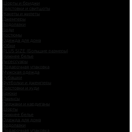
Шорты и бриджи
Толстовки и свитшоты
Жакеты и жилеты
Джемперы
Водолазки
Боди
Костюмы
Одежда для дома
Юбки
PLUS SIZE (Большие размеры)
Нижнее белье
Аксессуары
Подарочная упаковка
Мужская одежда
Рубашки
Футболки и джемперы
Толстовки и худи
Брюки
Джинсы
Пиджаки и кардиганы
Шорты
Нижнее белье
Одежда для дома
Водолазки
Подарочная упаковка