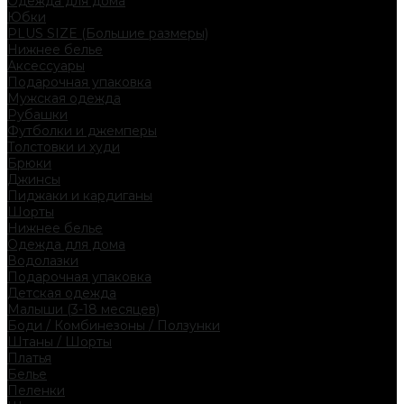
Одежда для дома
Юбки
PLUS SIZE (Большие размеры)
Нижнее белье
Аксессуары
Подарочная упаковка
Мужская одежда
Рубашки
Футболки и джемперы
Толстовки и худи
Брюки
Джинсы
Пиджаки и кардиганы
Шорты
Нижнее белье
Одежда для дома
Водолазки
Подарочная упаковка
Детская одежда
Малыши (3-18 месяцев)
Боди / Комбинезоны / Ползунки
Штаны / Шорты
Платья
Белье
Пеленки