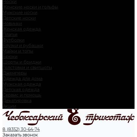
Носки
Женские носки и гольфы
Мужские носки
Детские носки
Новинки
Женская одежда
Платья
Футболки
Блузки и рубашки
Майки и топы
Брюки
Шорты и бриджи
Толстовки и свитшоты
Джемперы
Одежда для дома
Мужская одежда
Детская одежда
Сервис и помощь
Декатировка
Акции
8 (8352) 30-64-74
Заказать звонок