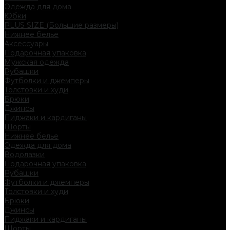
Одежда для дома
Юбки
PLUS SIZE (Большие размеры)
Нижнее белье
Аксессуары
Подарочная упаковка
Мужская одежда
Рубашки
Футболки и джемперы
Толстовки и худи
Брюки
Джинсы
Пиджаки и кардиганы
Шорты
Нижнее белье
Одежда для дома
Водолазки
Подарочная упаковка
Рубашки
Футболки и джемперы
Толстовки и худи
Брюки
Джинсы
Пиджаки и кардиганы
Шорты