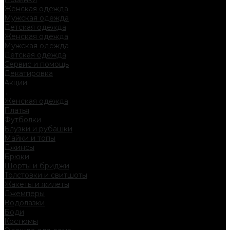
Женская одежда
Мужская одежда
Детская одежда
Женская одежда
Мужская одежда
Детская одежда
Сервис и помощь
Декатировка
Акции
...
Женская одежда
Платья
Футболки
Блузки и рубашки
Майки и топы
Джинсы
Брюки
Шорты и бриджи
Толстовки и свитшоты
Жакеты и жилеты
Джемперы
Водолазки
Боди
Костюмы