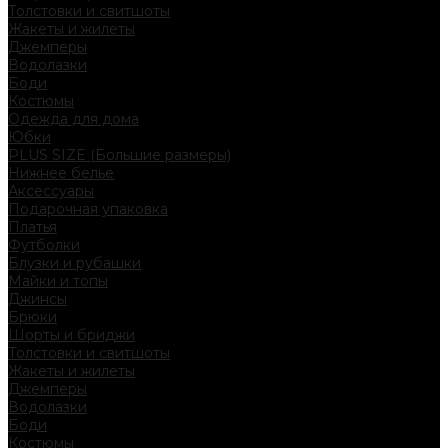
Толстовки и свитшоты
Жакеты и жилеты
Джемперы
Водолазки
Боди
Костюмы
Одежда для дома
Юбки
PLUS SIZE (Большие размеры)
Нижнее белье
Аксессуары
Подарочная упаковка
Платья
Футболки
Блузки и рубашки
Майки и топы
Джинсы
Брюки
Шорты и бриджи
Толстовки и свитшоты
Жакеты и жилеты
Джемперы
Водолазки
Боди
Костюмы