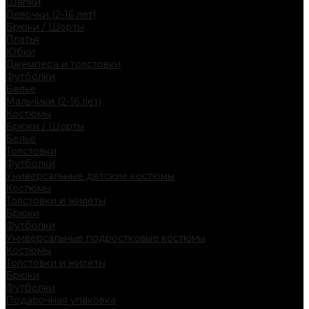
Шапки
Девочки (2-16 лет)
Брюки / Шорты
Платья
Юбки
Джемпера и толстовки
Футболки
Белье
Мальчики (2-16 лет)
Костюмы
Брюки / Шорты
Белье
Толстовки
Футболки
Универсальные детские костюмы
Костюмы
Толстовки и жилеты
Брюки
Футболки
Универсальные подростковые костюмы
Костюмы
Толстовки и жилеты
Брюки
Футболки
Подарочная упаковка